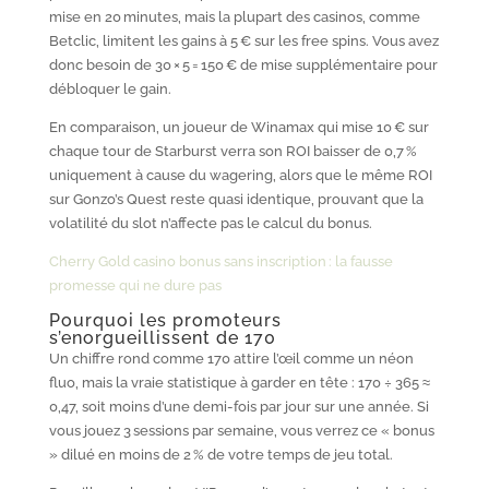
mise en 20 minutes, mais la plupart des casinos, comme
Betclic, limitent les gains à 5 € sur les free spins. Vous avez
donc besoin de 30 × 5 = 150 € de mise supplémentaire pour
débloquer le gain.
En comparaison, un joueur de Winamax qui mise 10 € sur
chaque tour de Starburst verra son ROI baisser de 0,7 %
uniquement à cause du wagering, alors que le même ROI
sur Gonzo’s Quest reste quasi identique, prouvant que la
volatilité du slot n’affecte pas le calcul du bonus.
Cherry Gold casino bonus sans inscription : la fausse
promesse qui ne dure pas
Pourquoi les promoteurs
s’enorgueillissent de 170
Un chiffre rond comme 170 attire l’œil comme un néon
fluo, mais la vraie statistique à garder en tête : 170 ÷ 365 ≈
0,47, soit moins d’une demi-fois par jour sur une année. Si
vous jouez 3 sessions par semaine, vous verrez ce « bonus
» dilué en moins de 2 % de votre temps de jeu total.