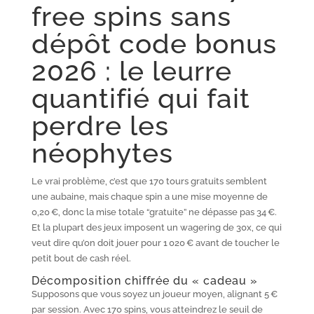
free spins sans
dépôt code bonus
2026 : le leurre
quantifié qui fait
perdre les
néophytes
Le vrai problème, c’est que 170 tours gratuits semblent
une aubaine, mais chaque spin a une mise moyenne de
0,20 €, donc la mise totale “gratuite” ne dépasse pas 34 €.
Et la plupart des jeux imposent un wagering de 30x, ce qui
veut dire qu’on doit jouer pour 1 020 € avant de toucher le
petit bout de cash réel.
Décomposition chiffrée du « cadeau »
Supposons que vous soyez un joueur moyen, alignant 5 €
par session. Avec 170 spins, vous atteindrez le seuil de