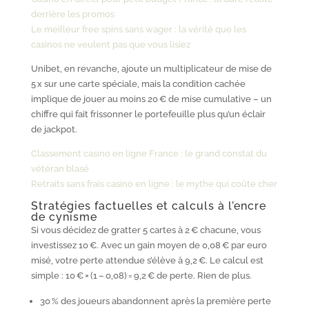
derrière les promos
Le meilleur free spins sans wager : la vérité que les
casinos ne veulent pas que vous lisiez
Unibet, en revanche, ajoute un multiplicateur de mise de
5 x sur une carte spéciale, mais la condition cachée
implique de jouer au moins 20 € de mise cumulative – un
chiffre qui fait frissonner le portefeuille plus qu’un éclair
de jackpot.
Classement casino en ligne France : le grand constat du
vétéran blasé
Retraits sans frais casino en ligne : le mythe qui coûte cher
Stratégies factuelles et calculs à l’encre
de cynisme
Si vous décidez de gratter 5 cartes à 2 € chacune, vous
investissez 10 €. Avec un gain moyen de 0,08 € par euro
misé, votre perte attendue s’élève à 9,2 €. Le calcul est
simple : 10 € × (1 – 0,08) = 9,2 € de perte. Rien de plus.
30 % des joueurs abandonnent après la première perte