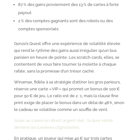
87 % des gains proviennent des 13 % de cartes à forte
payout
2 % des comptes gagnants sont des robots ou des
comptes sponsorisés
Gonzo’s Quest offre une expérience de volatilité élevée
qui rend le rythme des gains aussi irrégulier qu’un bus
parisien en heure de pointe. Les scratch cards, elles, se
contentent de vous faire tourner la molette à chaque
rafale, sans la promesse d’un trésor caché.
Winamax, fidèle à sa stratégie d’attirer les gros parieurs,
réserve une carte « VIP » qui promet un bonus de 100 €
pour 50 € de jeu. Le ratio est de 2 : 1, mais la clause fine
print exige de placer le bonus dans un délai de 48 h, sinon
le cadeau se volatilise comme un souffle de vent.
Jouer au casino en direct argent réel : la dure vérité
derrière les lumières clignotantes
En pratique, un joueur qui mise 40 € sur trois cartes