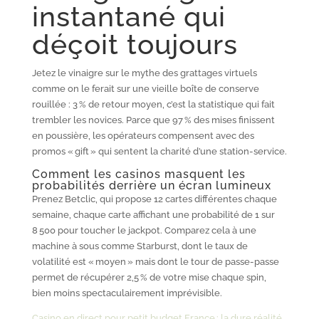
instantané qui
déçoit toujours
Jetez le vinaigre sur le mythe des grattages virtuels
comme on le ferait sur une vieille boîte de conserve
rouillée : 3 % de retour moyen, c’est la statistique qui fait
trembler les novices. Parce que 97 % des mises finissent
en poussière, les opérateurs compensent avec des
promos « gift » qui sentent la charité d’une station-service.
Comment les casinos masquent les
probabilités derrière un écran lumineux
Prenez Betclic, qui propose 12 cartes différentes chaque
semaine, chaque carte affichant une probabilité de 1 sur
8 500 pour toucher le jackpot. Comparez cela à une
machine à sous comme Starburst, dont le taux de
volatilité est « moyen » mais dont le tour de passe-passe
permet de récupérer 2,5 % de votre mise chaque spin,
bien moins spectaculairement imprévisible.
Casino en direct pour petit budget France : la dure réalité