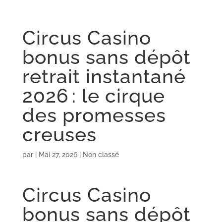
Circus Casino
bonus sans dépôt
retrait instantané
2026 : le cirque
des promesses
creuses
par
|
Mai 27, 2026
| Non classé
Circus Casino
bonus sans dépôt