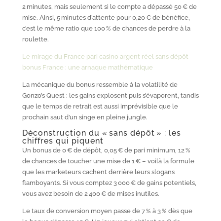
2 minutes, mais seulement si le compte a dépassé 50 € de
mise. Ainsi, 5 minutes d’attente pour 0,20 € de bénéfice,
c’est le même ratio que 100 % de chances de perdre à la
roulette.
Le mirage du France pari casino argent réel sans dépôt
bonus France : une arnaque mathématique
La mécanique du bonus ressemble à la volatilité de
Gonzo’s Quest : les gains explosent puis s’évaporent, tandis
que le temps de retrait est aussi imprévisible que le
prochain saut d’un singe en pleine jungle.
Déconstruction du « sans dépôt » : les
chiffres qui piquent
Un bonus de 0 € de dépôt, 0,05 € de pari minimum, 12 %
de chances de toucher une mise de 1 € – voilà la formule
que les marketeurs cachent derrière leurs slogans
flamboyants. Si vous comptez 3 000 € de gains potentiels,
vous avez besoin de 2 400 € de mises inutiles.
Le taux de conversion moyen passe de 7 % à 3 % dès que