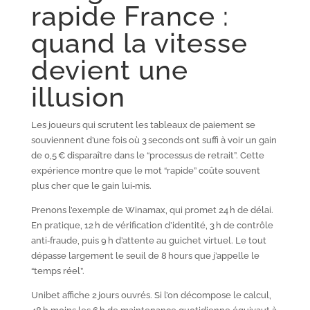
rapide France :
quand la vitesse
devient une
illusion
Les joueurs qui scrutent les tableaux de paiement se
souviennent d’une fois où 3 seconds ont suffi à voir un gain
de 0,5 € disparaître dans le “processus de retrait”. Cette
expérience montre que le mot “rapide” coûte souvent
plus cher que le gain lui‑mis.
Prenons l’exemple de Winamax, qui promet 24 h de délai.
En pratique, 12 h de vérification d’identité, 3 h de contrôle
anti‑fraude, puis 9 h d’attente au guichet virtuel. Le tout
dépasse largement le seuil de 8 hours que j’appelle le
“temps réel”.
Unibet affiche 2 jours ouvrés. Si l’on décompose le calcul,