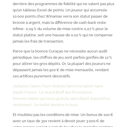
derrière des programmes de fidélité qui ne valent pas plus
qu’un tableau Excel de points. Un joueur qui accumule
10 000 points chez Winamax verra son statut passer de
bronze à argent, mais la différence de cash‑back reste
infime : 0,05 % du volume de mise contre 0,07 % pour le
statut platine, soit une hausse de 0,02 % qui ne compense
jamais les frais de transaction.
Parce que la licence Curaçao ne nécessite aucun audit
périodique, les chiffres de jeu sont parfois gonflés de 12 %
pour attirer les gros dépôts. Or, la plupart des joueurs ne
dépassent jamais les 500 € de mise mensuelle, rendant
ces artifices purement décoratifs.
Jackpoty Casino Tours Gratuits Sans Inscription Sans
Dépôt France : Le Grand Bluff des Promotions
limewin casino 150 tours gratuits sans dépôt aujourd’hui
seulement : la réalité derrière le buzz
Et n’oubliez pas les conditions de mise. Un bonus de 100 €
avec un taux de 30x revient à devoir jouer 3 000 € de