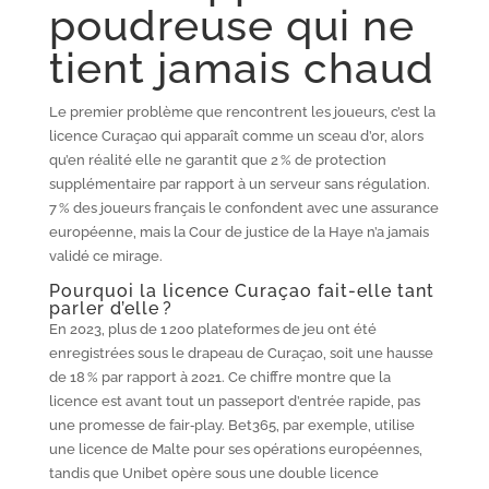
poudreuse qui ne
tient jamais chaud
Le premier problème que rencontrent les joueurs, c’est la
licence Curaçao qui apparaît comme un sceau d’or, alors
qu’en réalité elle ne garantit que 2 % de protection
supplémentaire par rapport à un serveur sans régulation.
7 % des joueurs français le confondent avec une assurance
européenne, mais la Cour de justice de la Haye n’a jamais
validé ce mirage.
Pourquoi la licence Curaçao fait-elle tant
parler d’elle ?
En 2023, plus de 1 200 plateformes de jeu ont été
enregistrées sous le drapeau de Curaçao, soit une hausse
de 18 % par rapport à 2021. Ce chiffre montre que la
licence est avant tout un passeport d’entrée rapide, pas
une promesse de fair‑play. Bet365, par exemple, utilise
une licence de Malte pour ses opérations européennes,
tandis que Unibet opère sous une double licence