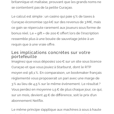
britannique et maltaise, prouvant que les grands noms ne
se contentent pas de la petite Curaçao.
Le calcul est simple : un casino qui paie 5 % de taxes à
Curaçao économise 150 k€ sur des revenus de 3 M€, mais
ce gain se répercute rarement aux joueurs sous forme de
bonus réel. Le « gift » de 200 € offert lors de l’inscription
ressemble plus à une bouée de sauvetage jetée à un
requin que à une vraie offre.
Les implications concrètes sur votre
portefeuille
Imaginez que vous déposiez 100 € sur un site sous licence
Curaçao et que vous jouiez à Starburst, dont le RTP
moyen est 96,1 %. En comparaison, un bookmaker français
réglementé vous proposerait un pari avec une marge de
3 % au lieu de 4,5 % sur le même événement. Le résultat ?
Vous perdez en moyenne 1,5 € de plus chaque jour, ce qui,
sur un mois, devient 45 € de différence, soit le prix d’un
abonnement Netflix.
Le même principe s’applique aux machines à sous à haute