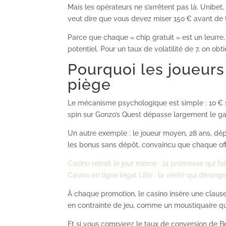
Mais les opérateurs ne s’arrêtent pas là. Unibe
veut dire que vous devez miser 150 € avant de 
Parce que chaque « chip gratuit » est un leurre, l
potentiel. Pour un taux de volatilité de 7, on ob
Pourquoi les joueurs
piège
Le mécanisme psychologique est simple : 10 € 
spin sur Gonzo’s Quest dépasse largement le ga
Un autre exemple : le joueur moyen, 28 ans, dép
les bonus sans dépôt, convaincu que chaque offre
Casino retrait le jour même : la promesse qui fa
Casino en ligne légal Lille : la vérité qui déran
À chaque promotion, le casino insère une clause
en contrainte de jeu, comme un moustiquaire qui
Et si vous comparez le taux de conversion de B