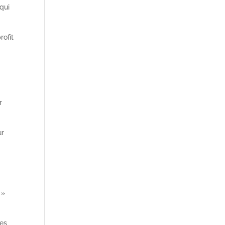
qui
rofit
r
ur
 »
ses