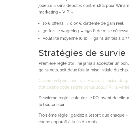
joueurs « sans dépôt », contre 1,8 % pour Winam
marketing « VIP ».
10 € offerts → 0,05 € d’attente de gain réel.
30 fois le wagering → 150 € de mise nécessai
Volatilité moyenne (6‑8) → gains limités à 0,3
Stratégies de survie 
Première règle d’or : ne jamais accepter un bonu
gains nets, soit deux fois la mise initiale du chip.
Casino en ligne sans frais France : l’illusion du 
7bit casino code secret bonus 2026 FR : la véri
Deuxième règle : calculez le ROI avant de clique
le bouton spin.
Troisième règle : gardez à l’esprit que chaque « 
caché apparaît à la fin du mois.