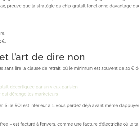
ax, preuve que la stratégie du chip gratuit fonctionne davantage qu
re.
5 €.
et l’art de dire non
s sans lire la clause de retrait, où le minimum est souvent de 20 € d
gratuit décortiquée par un vieux parisien
té qui dérange les marketeurs
r. Si le ROI est inférieur à 1, vous perdez déjà avant même d’appuyer
free » est facturé à l’envers, comme une facture d’électricité où le tar