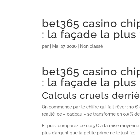
bet365 casino chi
: la façade la plu
par
|
Mai 27, 2026
| Non classé
bet365 casino chi
: la façade la plu
Calculs cruels derriè
On commence par le chiffre qui fait rêver : 10 € e
réalité, ce « cadeau » se transforme en 0,5 % de
Et puis, comparez ce 0,05 € à la mise moyenne d
plus d’argent que la petite prime ne le justifie.