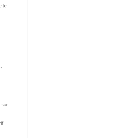
e le
e
 sur
if