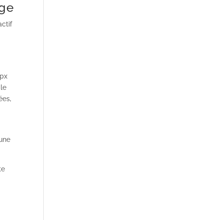
ège
ctif
 px
 le
ées,
 une
te