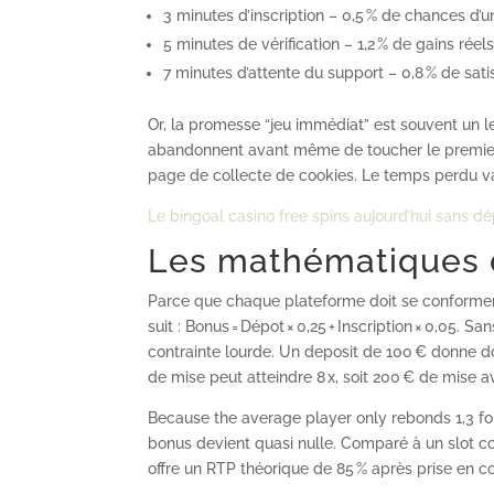
3 minutes d’inscription – 0,5 % de chances d’u
5 minutes de vérification – 1,2 % de gains réel
7 minutes d’attente du support – 0,8 % de satis
Or, la promesse “jeu immédiat” est souvent un 
abandonnent avant même de toucher le premier
page de collecte de cookies. Le temps perdu va
Le bingoal casino free spins aujourd’hui sans dé
Les mathématiques de
Parce que chaque plateforme doit se conformer
suit : Bonus = Dépot × 0,25 + Inscription × 0,05. 
contrainte lourde. Un deposit de 100 € donne d
de mise peut atteindre 8 x, soit 200 € de mise a
Because the average player only rebonds 1,3 foi
bonus devient quasi nulle. Comparé à un slot c
offre un RTP théorique de 85 % après prise en 