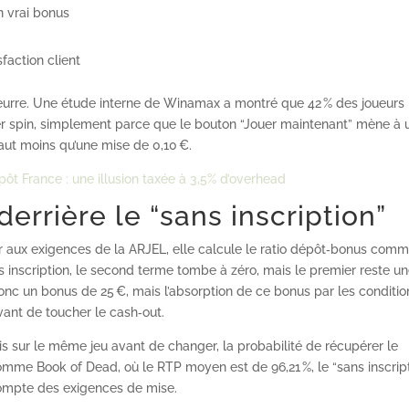
n vrai bonus
s
faction client
leurre. Une étude interne de Winamax a montré que 42 % des joueurs
 spin, simplement parce que le bouton “Jouer maintenant” mène à 
ut moins qu’une mise de 0,10 €.
pôt France : une illusion taxée à 3,5% d’overhead
rrière le “sans inscription”
 aux exigences de la ARJEL, elle calcule le ratio dépôt‑bonus com
Sans inscription, le second terme tombe à zéro, mais le premier reste u
onc un bonus de 25 €, mais l’absorption de ce bonus par les conditio
vant de toucher le cash‑out.
s sur le même jeu avant de changer, la probabilité de récupérer le
omme Book of Dead, où le RTP moyen est de 96,21 %, le “sans inscrip
compte des exigences de mise.