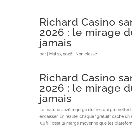
Richard Casino sa
2026 : le mirage d
jamais
par
|
Mai 27, 2026
| Non classé
Richard Casino sa
2026 : le mirage d
jamais
Le marché 2026 regorge d’offres qui promettent 
encaisser. En réalité, chaque “gratuit” cache un 
3,6 % : c’est la marge moyenne que les platefo