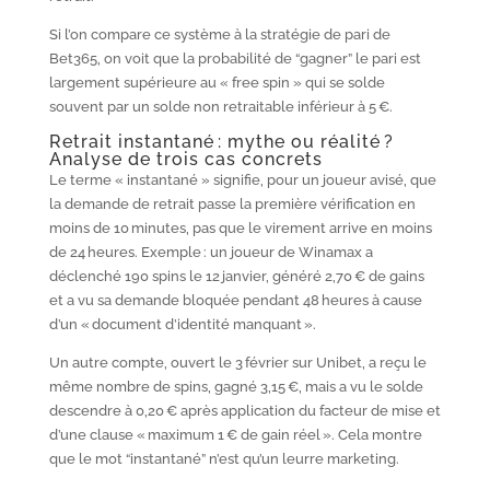
Si l’on compare ce système à la stratégie de pari de
Bet365, on voit que la probabilité de “gagner” le pari est
largement supérieure au « free spin » qui se solde
souvent par un solde non retraitable inférieur à 5 €.
Retrait instantané : mythe ou réalité ?
Analyse de trois cas concrets
Le terme « instantané » signifie, pour un joueur avisé, que
la demande de retrait passe la première vérification en
moins de 10 minutes, pas que le virement arrive en moins
de 24 heures. Exemple : un joueur de Winamax a
déclenché 190 spins le 12 janvier, généré 2,70 € de gains
et a vu sa demande bloquée pendant 48 heures à cause
d’un « document d’identité manquant ».
Un autre compte, ouvert le 3 février sur Unibet, a reçu le
même nombre de spins, gagné 3,15 €, mais a vu le solde
descendre à 0,20 € après application du facteur de mise et
d’une clause « maximum 1 € de gain réel ». Cela montre
que le mot “instantané” n’est qu’un leurre marketing.