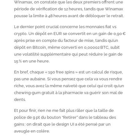
Winamax, on constate que les deux premiers offrent une
période de vérification de 12 heures, tandis que Winamax
pousse la limite à 48 heures avant de débloquer le retrait.
Le dernier point crucial concerne les monnaies fiat vs
crypto. Un dépôt en EUR se convertit en un gain de 0,90 €
après prise en compte du facteur de mise, tandis qu’un
dépôt en Bitcoin, même converti en 0,00002 BTC, subit
une volatilité supplémentaire qui peut réduire le gain de
15 % en une heure.
En bref, chaque « 190 free spins » est un calcul de risque,
pas une aubaine. Si vous pensez que cela va vous rendre
riche, vous avez la même naïveté que celui qui croit qu’un
chewing‑gum gratuit à la pharmacie va guérir son mal de
dents.
Et pour finir, rien ne me fait plus râler que la taille de
police de 9 pt du bouton “Retirer” dans le tableau des
gains : on dirait que le design UI a été pensé par un
aveugle en colère.