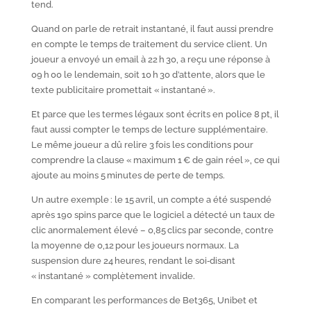
tend.
Quand on parle de retrait instantané, il faut aussi prendre
en compte le temps de traitement du service client. Un
joueur a envoyé un email à 22 h 30, a reçu une réponse à
09 h 00 le lendemain, soit 10 h 30 d’attente, alors que le
texte publicitaire promettait « instantané ».
Et parce que les termes légaux sont écrits en police 8 pt, il
faut aussi compter le temps de lecture supplémentaire.
Le même joueur a dû relire 3 fois les conditions pour
comprendre la clause « maximum 1 € de gain réel », ce qui
ajoute au moins 5 minutes de perte de temps.
Un autre exemple : le 15 avril, un compte a été suspendé
après 190 spins parce que le logiciel a détecté un taux de
clic anormalement élevé – 0,85 clics par seconde, contre
la moyenne de 0,12 pour les joueurs normaux. La
suspension dure 24 heures, rendant le soi‑disant
« instantané » complètement invalide.
En comparant les performances de Bet365, Unibet et