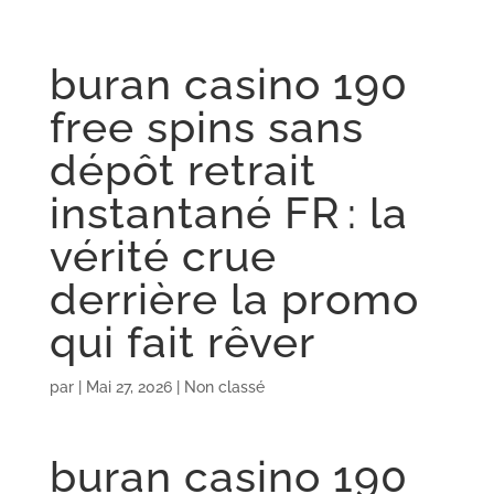
buran casino 190
free spins sans
dépôt retrait
instantané FR : la
vérité crue
derrière la promo
qui fait rêver
par
|
Mai 27, 2026
| Non classé
buran casino 190