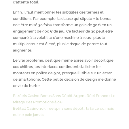
d’attente total.
Enfin, il faut mentionner les subtilités des termes et
conditions. Par exemple, la clause qui stipule « le bonus
doit être misé 30 fois » transforme un gain de 30 € en un
engagement de 900 € de jeu. Ce facteur de 30 peut être
comparé à la volatilité d’une machine à sous : plus le
multiplicateur est élevé, plus le risque de perdre tout
augmente.
Le vrai problème, c’est que même après avoir décortiqué
ces chiffres, les interfaces continuent d’afficher les
montants en police de 9 pt, presque illisible sur un écran
de smartphone. Cette petite décision de design me donne
envie de hurler.
Bitréels Casino Bonus Sans Dépôt Argent Réel France : Le
Mirage des Promotions à 0€
Betitall Casino 105 free spins sans dépôt : la farce du mois
qui ne paie jamais