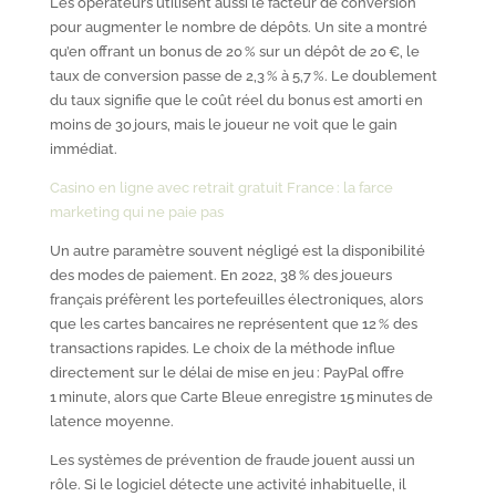
Les opérateurs utilisent aussi le facteur de conversion
pour augmenter le nombre de dépôts. Un site a montré
qu’en offrant un bonus de 20 % sur un dépôt de 20 €, le
taux de conversion passe de 2,3 % à 5,7 %. Le doublement
du taux signifie que le coût réel du bonus est amorti en
moins de 30 jours, mais le joueur ne voit que le gain
immédiat.
Casino en ligne avec retrait gratuit France : la farce
marketing qui ne paie pas
Un autre paramètre souvent négligé est la disponibilité
des modes de paiement. En 2022, 38 % des joueurs
français préfèrent les portefeuilles électroniques, alors
que les cartes bancaires ne représentent que 12 % des
transactions rapides. Le choix de la méthode influe
directement sur le délai de mise en jeu : PayPal offre
1 minute, alors que Carte Bleue enregistre 15 minutes de
latence moyenne.
Les systèmes de prévention de fraude jouent aussi un
rôle. Si le logiciel détecte une activité inhabituelle, il