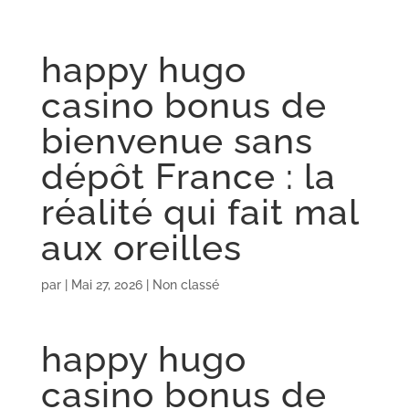
happy hugo
casino bonus de
bienvenue sans
dépôt France : la
réalité qui fait mal
aux oreilles
par
|
Mai 27, 2026
| Non classé
happy hugo
casino bonus de