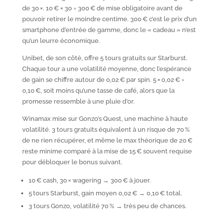
de 30 ×. 10 € × 30 = 300 € de mise obligatoire avant de
pouvoir retirer le moindre centime. 300 € c’est le prix d’un
smartphone d’entrée de gamme, donc le « cadeau » n’est
qu’un leurre économique.
Unibet, de son côté, offre 5 tours gratuits sur Starburst.
Chaque tour a une volatilité moyenne, donc l’espérance
de gain se chiffre autour de 0,02 € par spin. 5 × 0,02 € =
0,10 €, soit moins qu’une tasse de café, alors que la
promesse ressemble à une pluie d’or.
Winamax mise sur Gonzo’s Quest, une machine à haute
volatilité. 3 tours gratuits équivalent à un risque de 70 %
de ne rien récupérer, et même le max théorique de 20 €
reste minime comparé à la mise de 15 € souvent requise
pour débloquer le bonus suivant.
10 € cash, 30 × wagering → 300 € à jouer.
5 tours Starburst, gain moyen 0,02 € → 0,10 € total.
3 tours Gonzo, volatilité 70 % → très peu de chances.