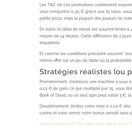
Les T&C de ces promotions contiennent souvent 
vous remportez 0,30 € grâce aux 75 tours, vous d
petite pizza, mais la plupart des joueurs ne voien
En outre, le délai de retrait est souvent limité
moyen de 24 heures. Cette différence de 2 jours
impatients.
Et comme les conditions précisent souvent “seul
même offre sur un jeu de table où la probabilité 
Stratégies réalistes (ou 
Premièrement, choisissez une machine à sous à 
0,01 € de gain, ce qui, multiplié par 75, vous 
Book of Dead, où un seul spin peut valoir 5 €, la
Deuxièmement, limitez votre mise à 0,02 € dès l
casino et vous verrez votre bonus annulé sous 5
Instant casino VIP free spins sans dépôt 2026 FR