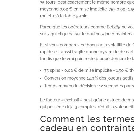
75 tours, c’est exactement le même nombre que l
moyenne 0,02 € en mise implicite. 75 × 0,02 = 1
roulette à la table 5‑min.
Parce que les opérateurs comme Bet365 ne vous of
sur 7 qui cliquera sur le bouton « jouer maintenant
Et si vous comparez ce bonus à la volatilité d
rapide est aussi fragile qu’une pyramide de car
tandis que le vrai gain reste bloqué derrière le 
75 spins = 0,02 € de mise implicite = 1,50 € t
Conversion moyenne 14,3 % des joueurs actifs
Temps moyen de décision : 12 secondes par s
Le facteur « exclusif » n’est qu’une astuce de ma
qui possède déjà 3 comptes, réduit la valeur eff
Comment les termes 
cadeau en contraint