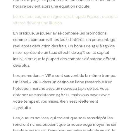
horaire devient alors une équation ridicule.
Le meilleur casino en ligne retrait rapide France : quand la
vitesse devient une illusion
En pratique, le joueur avisé compare les promotions
comme il comparerait les taux d’intérêt : en pourcentage
réel après déduction des frais. Un bonus de 15 € à 25 x de
mise représente un taux effectif de 2,4 % sur le capital
initial, alors que la plupart des comptes d’épargne offrent
déjà plus.
Les promotions « VIP » sont souvent de la même trempe.
Un label « VIP » dans un casino en ligne ressemble à un
hôtel bon marché avec un nouveau tapis de sol. Vous
obtenez une assistance 24 h/24, mais vous payez avec
votre temps et vos mises. Rien n’est réellement
« gratuit ».
Les joueurs novices, qui croient que 10 € sans dépôt les
rendront riches, oublient que la house edge moyenne sur
les slots est de 5 %. Donc, sur une mise totale de 200 €, le