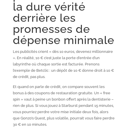
la dure vérité
derrière les
promesses de
dépense minimale
Les publicités crient « dès 10 euros, devenez millionnaire
». En réalité, 10 € c’est juste la porte d’entrée d’un
labyrinthe où chaque sortie est facturée. Prenons
l’exemple de Betclic : un dépôt de 10 € donne droit à 10 €
de crédit, pas plus.
Et quand on parle de crédit, on compare souvent les
bonus à des coupons de restauration gratuite. Un « free
spin » vaut à peine un bonbon offert après la dentisterie –
rien de plus. Si vous jouez à Starburst pendant 15 minutes,
vous pourriez perdre votre mise initiale deux fois, alors
que Gonzo’s Quest, plus volatile, pourrait vous faire perdre
30 € en 10 minutes.