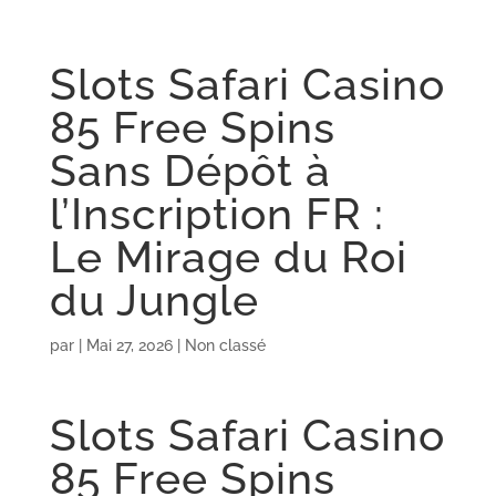
Slots Safari Casino
85 Free Spins
Sans Dépôt à
l’Inscription FR :
Le Mirage du Roi
du Jungle
par
|
Mai 27, 2026
| Non classé
Slots Safari Casino
85 Free Spins