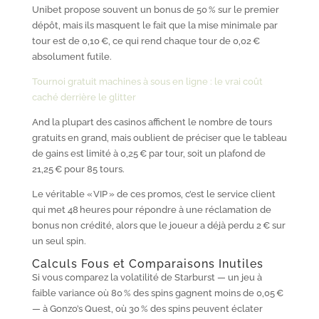
Unibet propose souvent un bonus de 50 % sur le premier
dépôt, mais ils masquent le fait que la mise minimale par
tour est de 0,10 €, ce qui rend chaque tour de 0,02 €
absolument futile.
Tournoi gratuit machines à sous en ligne : le vrai coût
caché derrière le glitter
And la plupart des casinos affichent le nombre de tours
gratuits en grand, mais oublient de préciser que le tableau
de gains est limité à 0,25 € par tour, soit un plafond de
21,25 € pour 85 tours.
Le véritable « VIP » de ces promos, c’est le service client
qui met 48 heures pour répondre à une réclamation de
bonus non crédité, alors que le joueur a déjà perdu 2 € sur
un seul spin.
Calculs Fous et Comparaisons Inutiles
Si vous comparez la volatilité de Starburst — un jeu à
faible variance où 80 % des spins gagnent moins de 0,05 €
— à Gonzo’s Quest, où 30 % des spins peuvent éclater