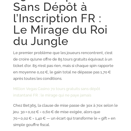
Sans Dépôt à
l’Inscription FR :
Le Mirage du Roi
du Jungle
Le premier problème que les joueurs rencontrent, c’est
de croire qu’une offre de 85 tours gratuits équivaut à un
ticket d’or. 85 n’est pas rien, mais si chaque spin rapporte
en moyenne 0,02 €, le gain total ne dépasse pas 1,70 €
après toutes les conditions.
Million Vegas Casino 70 tours gratuits sans dépôt
instantané FR : le mirage qui ne paye jamais
Chez Bet365, la clause de mise passe de 30x à 70x selon le
jeu. 30 × 0,02 € = 0,60 € de mise exigée, alors que
70 × 0,02 € = 1,40 € — un écart qui transforme le « gift » en
simple gouffre fiscal.