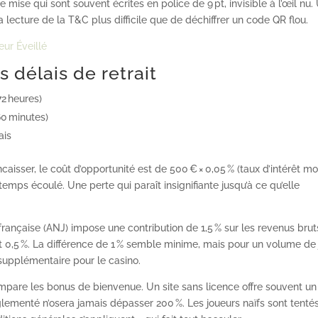
ise qui sont souvent écrites en police de 9 pt, invisible à l’œil nu.
 la lecture de la T&C plus difficile que de déchiffrer un code QR flou.
ur Éveillé
 délais de retrait
72 heures)
(60 minutes)
ais
caisser, le coût d’opportunité est de 500 € × 0,05 % (taux d’intérêt m
 temps écoulé. Une perte qui paraît insignifiante jusqu’à ce qu’elle
française (ANJ) impose une contribution de 1,5 % sur les revenus bru
nt 0,5 %. La différence de 1 % semble minime, mais pour un volume de
upplémentaire pour le casino.
ompare les bonus de bienvenue. Un site sans licence offre souvent un
glementé n’osera jamais dépasser 200 %. Les joueurs naïfs sont tenté