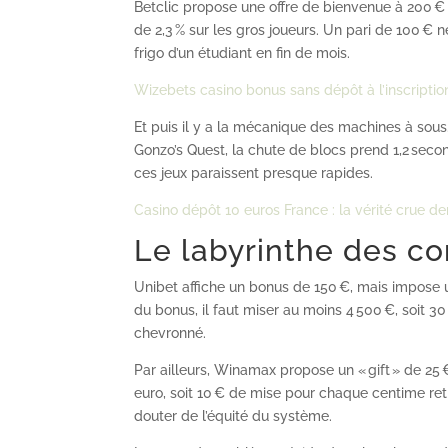
Betclic propose une offre de bienvenue à 200 € d
de 2,3 % sur les gros joueurs. Un pari de 100 € 
frigo d’un étudiant en fin de mois.
Wizebets casino bonus sans dépôt à l’inscription 
Et puis il y a la mécanique des machines à sous
Gonzo’s Quest, la chute de blocs prend 1,2 secon
ces jeux paraissent presque rapides.
Casino dépôt 10 euros France : la vérité crue de
Le labyrinthe des c
Unibet affiche un bonus de 150 €, mais impose u
du bonus, il faut miser au moins 4 500 €, soit 3
chevronné.
Par ailleurs, Winamax propose un « gift » de 25 
euro, soit 10 € de mise pour chaque centime reti
douter de l’équité du système.