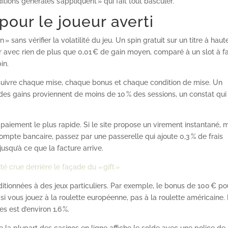
ditions générales s’appliquent » qui fait tout basculer.
pour le joueur averti
» sans vérifier la volatilité du jeu. Un spin gratuit sur un titre à haut
r avec rien de plus que 0,01 € de gain moyen, comparé à un slot à fa
in.
r suivre chaque mise, chaque bonus et chaque condition de mise. Un
% des gains proviennent de moins de 10 % des sessions, un constat qui 
 paiement le plus rapide. Si le site propose un virement instantané, 
mpte bancaire, passez par une passerelle qui ajoute 0,3 % de frais
usqu’à ce que la facture arrive.
té crue derrière le façade du « gift »
itionnées à des jeux particuliers. Par exemple, le bonus de 100 € po
i vous jouez à la roulette européenne, pas à la roulette américaine.
s est d’environ 1,6 %.