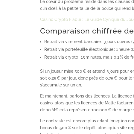
Le cœur du problème réside dans les clauses de m
clin d’œil à la petite taille de la police qui rend
Casino Crypto Fiable : Le Guide Cynique du Joue
Comparaison chiffrée des
Retrait via virement bancaire : 3 jours ouvrés (
Retrait via portefeuille électronique : 1 heure 
Retrait via crypto : 15 minutes, mais 0,2 % de fr
Si un joueur mise 500 € et attend 3 jours pour en
soit 0,25 € par jour, donc près de 0,75 € pour le
s’accumule sur un an.
Et maintenant, parlons des licences. La licence 
casino, alors que les licences de Malte facture
de 10 M€ cela représente 100 000 € de marge s
Le contraste est encore plus criant lorsqu’on c
bonus de 500 % sur le dépôt, alors qu’un site ré