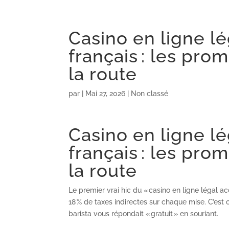
Casino en ligne lé
français : les pro
la route
par
|
Mai 27, 2026
| Non classé
Casino en ligne lé
français : les pro
la route
Le premier vrai hic du « casino en ligne légal ac
18 % de taxes indirectes sur chaque mise. C’est 
barista vous répondait « gratuit » en souriant.