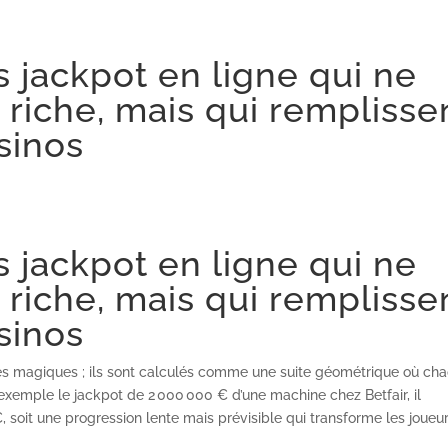
s jackpot en ligne qui ne
 riche, mais qui remplisse
sinos
s jackpot en ligne qui ne
 riche, mais qui remplisse
sinos
nes magiques ; ils sont calculés comme une suite géométrique où ch
 exemple le jackpot de 2 000 000 € d’une machine chez Betfair, il
 soit une progression lente mais prévisible qui transforme les joueu