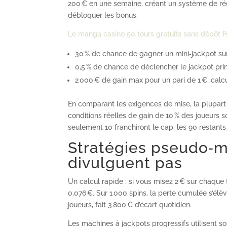
200 € en une semaine, créant un système de ré
débloquer les bonus.
Le manga casino 50 tours gratuits sans dépôt 
30 % de chance de gagner un mini‑jackpot sur
0,5 % de chance de déclencher le jackpot prin
2 000 € de gain max pour un pari de 1 €, calc
En comparant les exigences de mise, la plupart 
conditions réelles de gain de 10 % des joueurs 
seulement 10 franchiront le cap, les 90 restants
Stratégies pseudo‑m
divulguent pas
Un calcul rapide : si vous misez 2 € sur chaque 
0,076 €. Sur 1 000 spins, la perte cumulée s’élè
joueurs, fait 3 800 € d’écart quotidien.
Les machines à jackpots progressifs utilisent so