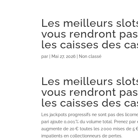
Les meilleurs slot
vous rendront pas
les caisses des ca
par
|
Mai 27, 2026
| Non classé
Les meilleurs slot
vous rendront pas
les caisses des ca
Les jackpots progressifs ne sont pas des licor
pari ajoute 0,001 % du volume total. Prenez par
augmente de 20 € toutes les 2 000 mises de 5 €,
impatients en collectionneurs de pertes.