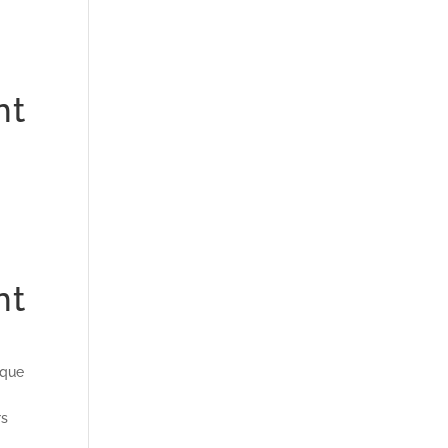
nt
nt
aque
rs