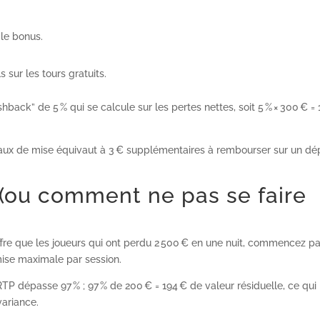
 le bonus.
 sur les tours gratuits.
shback” de 5 % qui se calcule sur les pertes nettes, soit 5 % × 300 € = 
aux de mise équivaut à 3 € supplémentaires à rembourser sur un dé
 (ou comment ne pas se faire
ffre que les joueurs qui ont perdu 2 500 € en une nuit, commencez pa
 mise maximale par session.
TP dépasse 97 % ; 97 % de 200 € = 194 € de valeur résiduelle, ce qui
ariance.