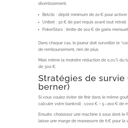
divertissement.
Betclic : dépôt minimum de 20 € pour activer
Unibet : 30 € de pari requis avant tout retrait.
PokerStars : limite de 100 € de gains mensuels
Dans chaque cas, le joueur doit surveiller le “ca
de remboursement, rien de plus.
Mais même la moindre réduction de 0,01 % du t
de 300 €.
Stratégies de survie
berner)
Si vous voulez éviter de finir dans le même gou
calculer votre bankroll : 1 000 € ÷ 5 = 200 € de
Ensuite, choisissez une machine à sous dont le R
laisse une marge de manœuvre de 6 € pour la v