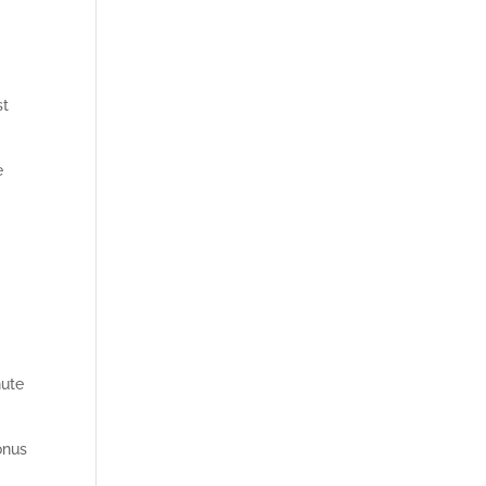
st
e
nute
onus