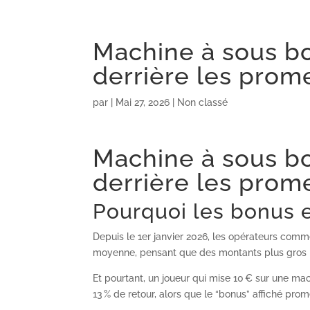
Machine à sous bon
derrière les prome
par
|
Mai 27, 2026
| Non classé
Machine à sous bon
derrière les prome
Pourquoi les bonus 
Depuis le 1er janvier 2026, les opérateurs comme
moyenne, pensant que des montants plus gros 
Et pourtant, un joueur qui mise 10 € sur une mac
13 % de retour, alors que le “bonus” affiché pro