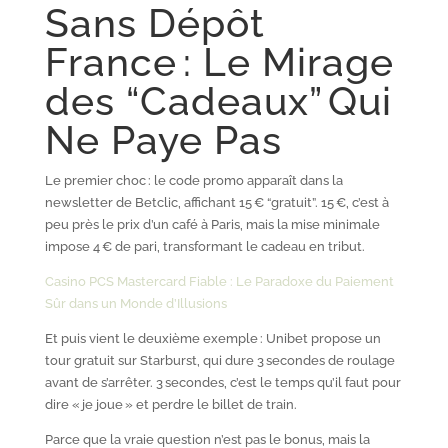
Sans Dépôt
France : Le Mirage
des “Cadeaux” Qui
Ne Paye Pas
Le premier choc : le code promo apparaît dans la
newsletter de Betclic, affichant 15 € “gratuit”. 15 €, c’est à
peu près le prix d’un café à Paris, mais la mise minimale
impose 4 € de pari, transformant le cadeau en tribut.
Casino PCS Mastercard Fiable : Le Paradoxe du Paiement
Sûr dans un Monde d’Illusions
Et puis vient le deuxième exemple : Unibet propose un
tour gratuit sur Starburst, qui dure 3 secondes de roulage
avant de s’arrêter. 3 secondes, c’est le temps qu’il faut pour
dire « je joue » et perdre le billet de train.
Parce que la vraie question n’est pas le bonus, mais la