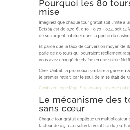
Pourquoi les 80 tour
mise
Imaginez que chaque tour gratuit soit limité à 
Bet365 est de 0,70 €. 0,10 ÷ 0,70 = 0,14, soit 14 
de son argent habituel dans la poche du casino
Et parce que le taux de conversion moyen de 80 
parle de 9,6 tours qui pourraient réellement rap
vous avez changé de chaîne en une soirée Netfl
Chez Unibet, la promotion similaire a généré 1
le premier retrait, car le seuil de mise était de 
Casino en ligne légal Strasbourg : la vérité qui
Le mécanisme des tou
sans cœur
Chaque tour gratuit applique un multiplicateur d
facteur de 0,5 à 2,0 selon la volatilité du jeu. P