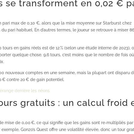
s se transforment en 0,02 € p
un pari max de 0,10 €, alors que la mise moyenne sur Starburst chez
% du pari habituel. En d’autres termes, le joueur se retrouve à miser 8
.
tours en gains réels est de 12 % (selon une étude interne de 2023), 
porter quelque chose. 9,6 tours, c’est moins que le nombre de fois o
ix.
 200 nouveaux comptes en une semaine, mais la plupart ont disparu 
30 € contre 20 € de gain potentiel.
 dérange derrière les néons
rs gratuits : un calcul froid 
e mise de 0,00 €, ce qui signifie que les gains sont re‑multipliés par
ar exemple, Gonzo’s Quest offre une volatilité élevée, donc un tour grat