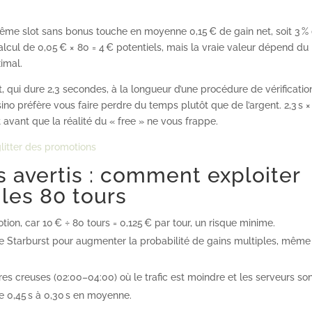
même slot sans bonus touche en moyenne 0,15 € de gain net, soit 3 %
calcul de 0,05 € × 80 = 4 € potentiels, mais la vraie valeur dépend du
imal.
t, qui dure 2,3 secondes, à la longueur d’une procédure de vérificatio
asino préfère vous faire perdre du temps plutôt que de l’argent. 2,3 s ×
 avant que la réalité du « free » ne vous frappe.
 glitter des promotions
s avertis : comment exploiter
 les 80 tours
tion, car 10 € ÷ 80 tours = 0,125 € par tour, un risque minime.
me Starburst pour augmenter la probabilité de gains multiples, même 
es creuses (02:00–04:00) où le trafic est moindre et les serveurs so
e 0,45 s à 0,30 s en moyenne.