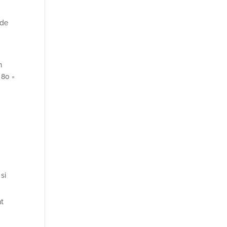
 de
n
 80 =
si
nt