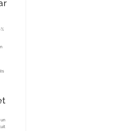
ar
6 %
on
ù
dès
et
 un
uit