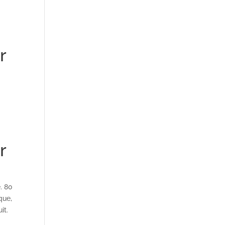
r
r
. 80
que,
it.