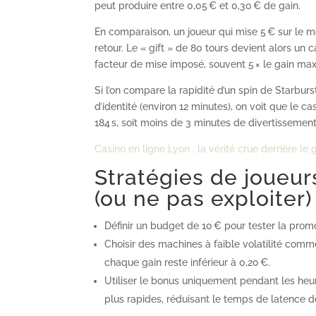
peut produire entre 0,05 € et 0,30 € de gain.
En comparaison, un joueur qui mise 5 € sur le 
retour. Le « gift » de 80 tours devient alors un 
facteur de mise imposé, souvent 5 × le gain max
Si l’on compare la rapidité d’un spin de Starburs
d’identité (environ 12 minutes), on voit que le c
184 s, soit moins de 3 minutes de divertissement
Casino en ligne Lyon : la vérité crue derrière le
Stratégies de joueur
(ou ne pas exploiter)
Définir un budget de 10 € pour tester la promo
Choisir des machines à faible volatilité com
chaque gain reste inférieur à 0,20 €.
Utiliser le bonus uniquement pendant les heur
plus rapides, réduisant le temps de latence d