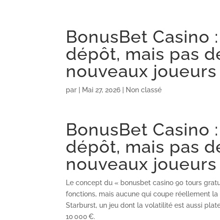
BonusBet Casino : 
dépôt, mais pas d
nouveaux joueurs
par
|
Mai 27, 2026
| Non classé
BonusBet Casino : 
dépôt, mais pas d
nouveaux joueurs
Le concept du « bonusbet casino 90 tours gratu
fonctions, mais aucune qui coupe réellement la
Starburst, un jeu dont la volatilité est aussi p
10 000 €.