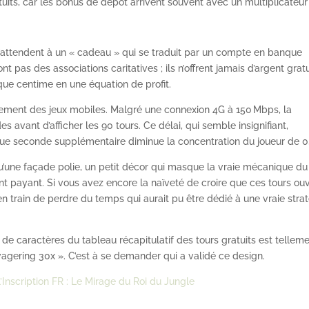
uits, car les bonus de dépôt arrivent souvent avec un multiplicateur
s’attendent à un « cadeau » qui se traduit par un compte en banque
nt pas des associations caritatives ; ils n’offrent jamais d’argent gratu
ue centime en une équation de profit.
gement des jeux mobiles. Malgré une connexion 4G à 150 Mbps, la
vant d’afficher les 90 tours. Ce délai, qui semble insignifiant,
haque seconde supplémentaire diminue la concentration du joueur de 0,
u’une façade polie, un petit décor qui masque la vraie mécanique du
nt payant. Si vous avez encore la naïveté de croire que ces tours ou
n train de perdre du temps qui aurait pu être dédié à une vraie stra
ce de caractères du tableau récapitulatif des tours gratuits est tellem
 wagering 30x ». C’est à se demander qui a validé ce design.
’Inscription FR : Le Mirage du Roi du Jungle