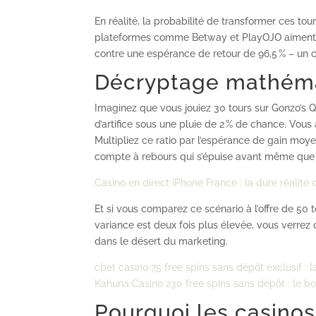
En réalité, la probabilité de transformer ces tou
plateformes comme Betway et PlayOJO aiment br
contre une espérance de retour de 96,5 % – un 
Décryptage mathémat
Imaginez que vous jouiez 30 tours sur Gonzo’s 
d’artifice sous une pluie de 2 % de chance. Vous a
Multipliez ce ratio par l’espérance de gain moy
compte à rebours qui s’épuise avant même que v
Casino en direct iPhone France : la dure réalité de
Et si vous comparez ce scénario à l’offre de 50 
variance est deux fois plus élevée, vous verrez q
dans le désert du marketing.
cbet casino 75 free spins sans dépôt exclusif : 
Kahuna Casino 230 free spins sans dépôt : le b
Pourquoi les casinos