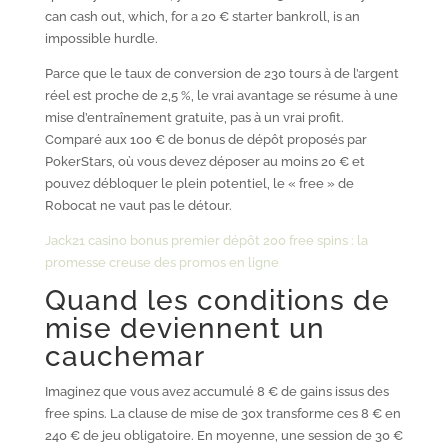
can cash out, which, for a 20 € starter bankroll, is an
impossible hurdle.
Parce que le taux de conversion de 230 tours à de l’argent
réel est proche de 2,5 %, le vrai avantage se résume à une
mise d’entraînement gratuite, pas à un vrai profit.
Comparé aux 100 € de bonus de dépôt proposés par
PokerStars, où vous devez déposer au moins 20 € et
pouvez débloquer le plein potentiel, le « free » de
Robocat ne vaut pas le détour.
Jack21 casino bonus premier dépôt 200 free spins : la
promesse creuse des promos en ligne
Quand les conditions de
mise deviennent un
cauchemar
Imaginez que vous avez accumulé 8 € de gains issus des
free spins. La clause de mise de 30x transforme ces 8 € en
240 € de jeu obligatoire. En moyenne, une session de 30 €