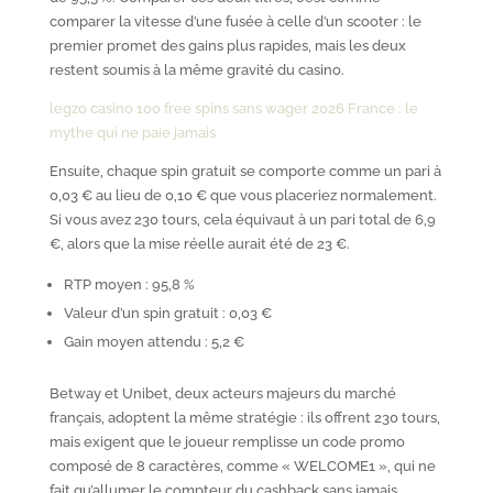
comparer la vitesse d’une fusée à celle d’un scooter : le
premier promet des gains plus rapides, mais les deux
restent soumis à la même gravité du casino.
legzo casino 100 free spins sans wager 2026 France : le
mythe qui ne paie jamais
Ensuite, chaque spin gratuit se comporte comme un pari à
0,03 € au lieu de 0,10 € que vous placeriez normalement.
Si vous avez 230 tours, cela équivaut à un pari total de 6,9
€, alors que la mise réelle aurait été de 23 €.
RTP moyen : 95,8 %
Valeur d’un spin gratuit : 0,03 €
Gain moyen attendu : 5,2 €
Betway et Unibet, deux acteurs majeurs du marché
français, adoptent la même stratégie : ils offrent 230 tours,
mais exigent que le joueur remplisse un code promo
composé de 8 caractères, comme « WELCOME1 », qui ne
fait qu’allumer le compteur du cashback sans jamais