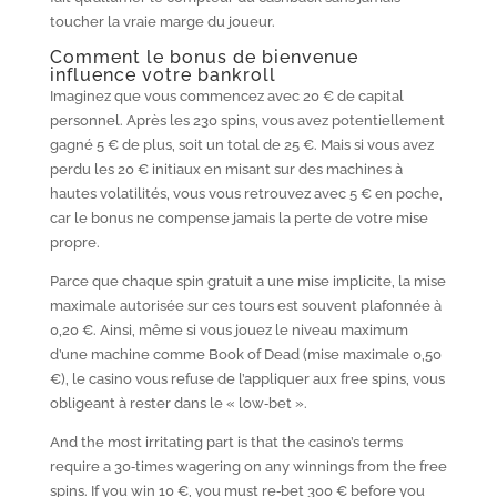
toucher la vraie marge du joueur.
Comment le bonus de bienvenue
influence votre bankroll
Imaginez que vous commencez avec 20 € de capital
personnel. Après les 230 spins, vous avez potentiellement
gagné 5 € de plus, soit un total de 25 €. Mais si vous avez
perdu les 20 € initiaux en misant sur des machines à
hautes volatilités, vous vous retrouvez avec 5 € en poche,
car le bonus ne compense jamais la perte de votre mise
propre.
Parce que chaque spin gratuit a une mise implicite, la mise
maximale autorisée sur ces tours est souvent plafonnée à
0,20 €. Ainsi, même si vous jouez le niveau maximum
d’une machine comme Book of Dead (mise maximale 0,50
€), le casino vous refuse de l’appliquer aux free spins, vous
obligeant à rester dans le « low‑bet ».
And the most irritating part is that the casino’s terms
require a 30‑times wagering on any winnings from the free
spins. If you win 10 €, you must re‑bet 300 € before you