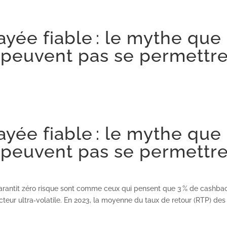
ayée fiable : le mythe que
 peuvent pas se permettr
ayée fiable : le mythe que
 peuvent pas se permettr
garantit zéro risque sont comme ceux qui pensent que 3 % de cashba
eur ultra‑volatile. En 2023, la moyenne du taux de retour (RTP) des