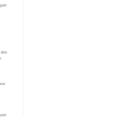
gain
à des
n
aux
u’on