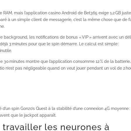
AM, mais l’application casino Android de Bet365 exige 1,2 GB just
aré à un simple client de messagerie, c’est la même chose que de f
ne.
de background, les notifications de bonus « VIP » arrivent avec un dél
déjà 3 minutes pour que le spin démarre. Le calcul est simple :
nutile.
t de 30 minutes montre que l’application consomme 12 % de la batterie,
atio n’est pas négligeable quand on veut jouer pendant un vol de 2 ho
é d’un spin Gonzo’s Quest à la stabilité d’une connexion 4G moyenne : 
uvent que le jackpot apparaît.
 travailler les neurones à