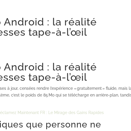
 Android : la réalité
esses tape-à-l’œil
 Android : la réalité
esses tape-à-l’œil
 à jour, censées rendre l’expérience « gratuitement » fluide, mais l
ème, c’est le poids de 85 Mo qui se télécharge en arrière‑plan, tandi
éclamez Maintenant FR : Le Mirage des Gains Rapides
iques que personne ne