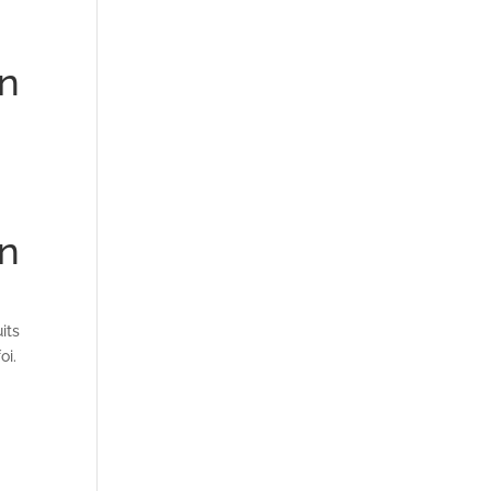
en
en
its
oi.
,