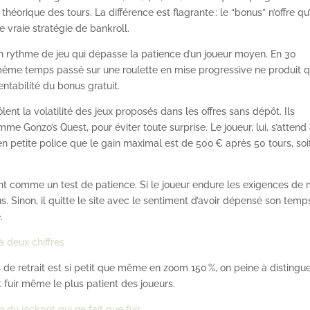
théorique des tours. La différence est flagrante : le “bonus” n’offre qu
vraie stratégie de bankroll.
 un rythme de jeu qui dépasse la patience d’un joueur moyen. En 30
e même temps passé sur une roulette en mise progressive ne produit 
entabilité du bonus gratuit.
ent la volatilité des jeux proposés dans les offres sans dépôt. Ils
me Gonzo’s Quest, pour éviter toute surprise. Le joueur, lui, s’attend
en petite police que le gain maximal est de 500 € après 50 tours, soi
ent comme un test de patience. Si le joueur endure les exigences de 
s. Sinon, il quitte le site avec le sentiment d’avoir dépensé son temp
.
à deux chiffres
 de retrait est si petit que même en zoom 150 %, on peine à distingue
it fuir même le plus patient des joueurs.
on du jackpot qui ne fait que fuir