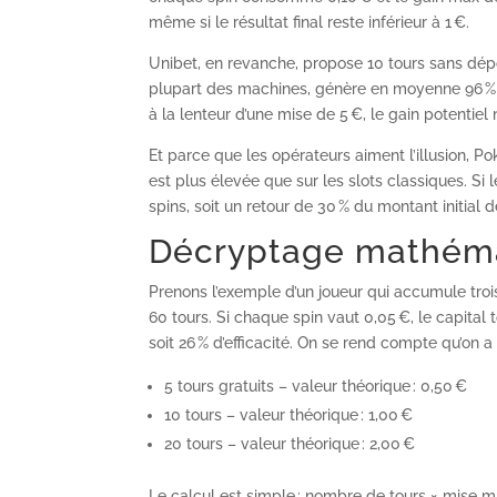
même si le résultat final reste inférieur à 1 €.
Unibet, en revanche, propose 10 tours sans dépôt
plupart des machines, génère en moyenne 96 % d
à la lenteur d’une mise de 5 €, le gain potentiel
Et parce que les opérateurs aiment l’illusion, Pok
est plus élevée que sur les slots classiques. Si
spins, soit un retour de 30 % du montant initial de
Décryptage mathémat
Prenons l’exemple d’un joueur qui accumule troi
60 tours. Si chaque spin vaut 0,05 €, le capital 
soit 26 % d’efficacité. On se rend compte qu’on
5 tours gratuits – valeur théorique : 0,50 €
10 tours – valeur théorique : 1,00 €
20 tours – valeur théorique : 2,00 €
Le calcul est simple : nombre de tours × mise m