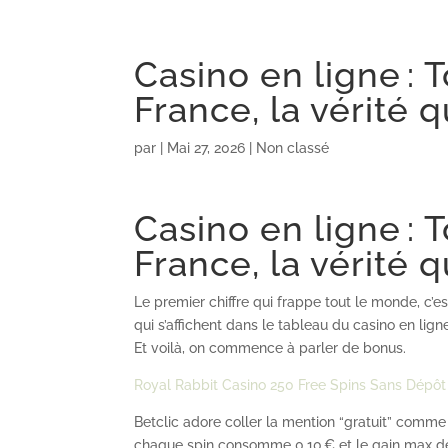
Casino en ligne : 
France, la vérité 
par
|
Mai 27, 2026
| Non classé
Casino en ligne : 
France, la vérité 
Le premier chiffre qui frappe tout le monde, c’e
qui s’affichent dans le tableau du casino en li
Et voilà, on commence à parler de bonus.
Royal Rabbit Casino 250 Free Spins Sans Dépôt
Betclic adore coller la mention “gratuit” comme u
chaque spin consomme 0,10 € et le gain max devi