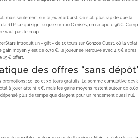
, mais seulement sur le jeu Starburst. Ce slot, plus rapide que la
e RTP, ce qui signifie que sur 100 € misés, on récupère 96 €. Com
 ne vaut pas le coup.
erStars introduit un « gift » de 15 tours sur Gonzo’s Quest, où la volati
 le gain moyen y est de 0,30 €, le joueur se retrouve avec 4,5 € après
 15 € offert.
ique des offres “sans dépôt
s promotions : 10, 20 et 30 tours gratuits. La somme cumulative devi
total à jouer atteint 3 €, mais les gains moyens restent autour de 0,80
 a dépensé plus de temps que d’argent pour un rendement quasi nul.
aximale possible = valeur maximale théorique. Mais la règle du casin