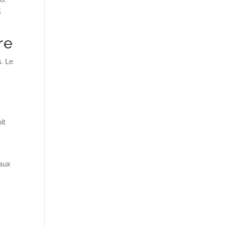
l
re
s. Le
it
 aux