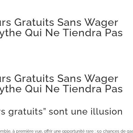
rs Gratuits Sans Wager
ythe Qui Ne Tiendra Pas
rs Gratuits Sans Wager
ythe Qui Ne Tiendra Pas
s gratuits” sont une illusion
mble, à première vue, offrir une opportunité rare : 50 chances de ga