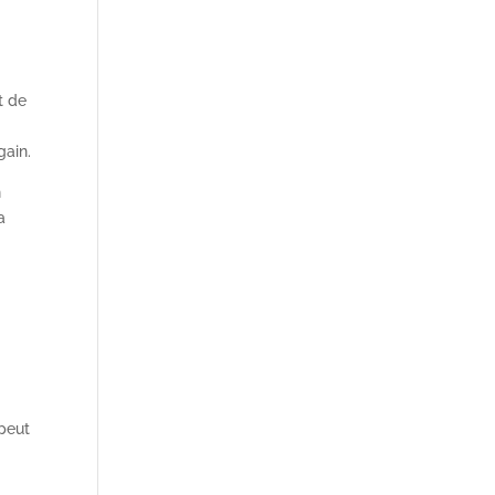
t de
gain.
n
a
 peut