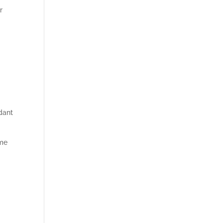
r
dant
yme