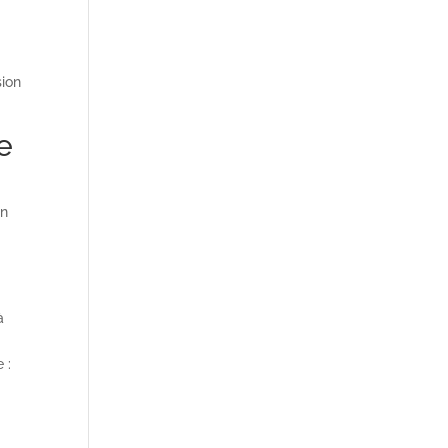
sion
e
un
à
 :