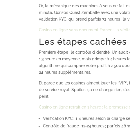
Or, la mécanique des machines à sous ne fait qu
minute, Gonzo’s Quest s’emballe avec une volatili
validation KYC, qui prend parfois 72 heures : la 
Casino en ligne sans document France : la vérité
Les étapes cachées 
Première étape : le contrôle d’identité. Un audi
1,3 heure en moyenne, mais grimpe à 4 heures lor
algorithme qui compare votre profil à 2 500 000
24 heures supplémentaires.
Et parce que les casinos aiment jouer les “VIP”,
de service royal. Spoiler : ça ne change rien, 
peint.
Casino en ligne retrait en 1 heure : la promesse 
Vérification KYC : 1‑4 heures selon la charge s
Contrôle de fraude : 12‑24 heures ; parfois 48