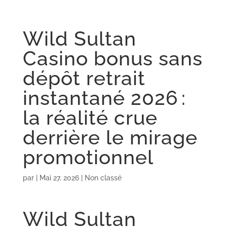
Wild Sultan
Casino bonus sans
dépôt retrait
instantané 2026 :
la réalité crue
derrière le mirage
promotionnel
par
|
Mai 27, 2026
| Non classé
Wild Sultan