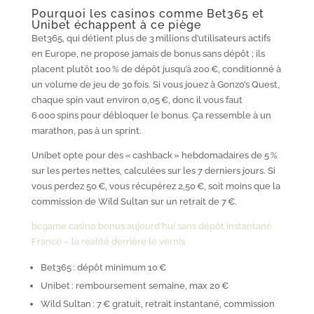
Pourquoi les casinos comme Bet365 et
Unibet échappent à ce piège
Bet365, qui détient plus de 3 millions d’utilisateurs actifs
en Europe, ne propose jamais de bonus sans dépôt ; ils
placent plutôt 100 % de dépôt jusqu’à 200 €, conditionné à
un volume de jeu de 30 fois. Si vous jouez à Gonzo’s Quest,
chaque spin vaut environ 0,05 €, donc il vous faut
6 000 spins pour débloquer le bonus. Ça ressemble à un
marathon, pas à un sprint.
Unibet opte pour des « cashback » hebdomadaires de 5 %
sur les pertes nettes, calculées sur les 7 derniers jours. Si
vous perdez 50 €, vous récupérez 2,50 €, soit moins que la
commission de Wild Sultan sur un retrait de 7 €.
bcgame casino bonus aujourd’hui sans dépôt instantané
France – la réalité derrière le vernis
Bet365 : dépôt minimum 10 €
Unibet : remboursement semaine, max 20 €
Wild Sultan : 7 € gratuit, retrait instantané, commission