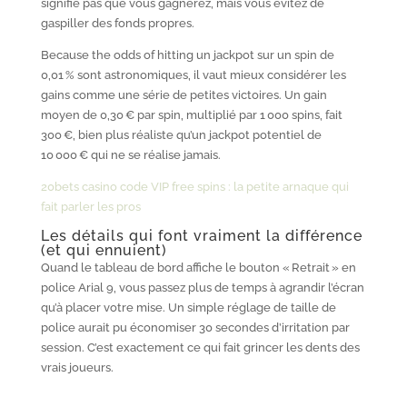
signifie pas que vous gagnerez, mais vous évitez de
gaspiller des fonds propres.
Because the odds of hitting un jackpot sur un spin de
0,01 % sont astronomiques, il vaut mieux considérer les
gains comme une série de petites victoires. Un gain
moyen de 0,30 € par spin, multiplié par 1 000 spins, fait
300 €, bien plus réaliste qu’un jackpot potentiel de
10 000 € qui ne se réalise jamais.
20bets casino code VIP free spins : la petite arnaque qui
fait parler les pros
Les détails qui font vraiment la différence
(et qui ennuient)
Quand le tableau de bord affiche le bouton « Retrait » en
police Arial 9, vous passez plus de temps à agrandir l’écran
qu’à placer votre mise. Un simple réglage de taille de
police aurait pu économiser 30 secondes d’irritation par
session. C’est exactement ce qui fait grincer les dents des
vrais joueurs.