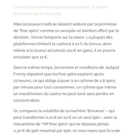
Cherry Gold casino bonus sans inscription : la fausse
promesse qui ne dure pas
Mais les joueurs naïfs se laissent séduire par la promesse
de “free spins” comme on accepte un bonbon offert par le
dentiste : l’envie l’emporte sur la raison. La plupart des
plateformes limitent le cashout à 10 % du bonus, donc
même si le joueur accumule 120 € en gains, il ne pourra
encaisser que 12 €.
Dans le même temps, les termes et conditions de Jackpot
Frenzy stipulent que les free spins expirent après
72 heures, ce qui oblige à jouer à un rythme de 2,8 spins
par minute pour tout consommer, un rythme que même
un marathonien du casino ne peut tenir sans perdre en
concentration.
Or, comparez la volatilité de la machine “Bonanza” – qui
peut transformer 0,10 € en 20 € en un seul spin – avec le
mécanisme de “VIP free spins” qui ne dépasse jamais
0,30 € de gain maximal par spin, et vous voyez que la vraie