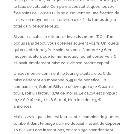
le taux de volatilité. Comparé à ces statistiques, les 105
free spins de Golden Billy se dissolvent en une fraction de
la session moyenne, soit environ 0,04 % du temps de jeu
total d’un joueur sérieux.
Si vous calculez le retour sur investissement (ROI) d’un
bonus sans dépôt, vous obtenez souvent -92 %. Un joueur
qui accepte le 105 free spins s’expose à perdre 13 € en
moyenne, alors que le même joueur aurait conservé 7 €
s’il avait simplement misé 20 € de son propre capital.
Unibet montre comment 50 tours gratuits à 0,01 € de
mise génèrent en moyenne 0,45 € de bénéfice. En
comparaison, Golden Billy ne délivre que 0,12 € par 10
tours, soit un facteur 3,75 de moins. Le calcul est simple :
(0,12 €/10) × 105 ≈ 1,26 € total, bien loin des 2,5 €
annoncés.
Mais la vraie question est la suivante : combien de joueurs
tombent dans le piège du « no deposit » avant de déposer
20 € ? Sur 1 000 inscriptions, environ 850 abandonnent