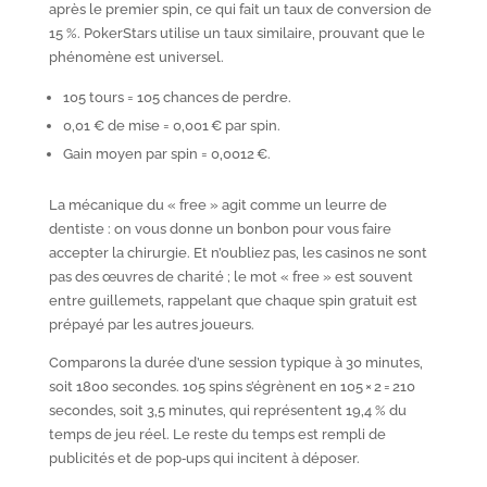
après le premier spin, ce qui fait un taux de conversion de
15 %. PokerStars utilise un taux similaire, prouvant que le
phénomène est universel.
105 tours = 105 chances de perdre.
0,01 € de mise = 0,001 € par spin.
Gain moyen par spin = 0,0012 €.
La mécanique du « free » agit comme un leurre de
dentiste : on vous donne un bonbon pour vous faire
accepter la chirurgie. Et n’oubliez pas, les casinos ne sont
pas des œuvres de charité ; le mot « free » est souvent
entre guillemets, rappelant que chaque spin gratuit est
prépayé par les autres joueurs.
Comparons la durée d’une session typique à 30 minutes,
soit 1800 secondes. 105 spins s’égrènent en 105 × 2 = 210
secondes, soit 3,5 minutes, qui représentent 19,4 % du
temps de jeu réel. Le reste du temps est rempli de
publicités et de pop‑ups qui incitent à déposer.