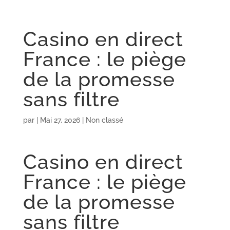
Casino en direct
France : le piège
de la promesse
sans filtre
par
|
Mai 27, 2026
| Non classé
Casino en direct
France : le piège
de la promesse
sans filtre