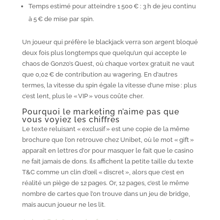
Temps estimé pour atteindre 1 500 € : 3 h de jeu continu
à 5 € de mise par spin.
Un joueur qui préfère le blackjack verra son argent bloqué
deux fois plus longtemps que quelqu’un qui accepte le
chaos de Gonzo’s Quest, où chaque vortex gratuit ne vaut
que 0,02 € de contribution au wagering. En d’autres
termes, la vitesse du spin égale la vitesse d’une mise : plus
c’est lent, plus le « VIP » vous coûte cher.
Pourquoi le marketing n’aime pas que
vous voyiez les chiffres
Le texte reluisant « exclusif » est une copie de la même
brochure que l’on retrouve chez Unibet, où le mot « gift »
apparaît en lettres d’or pour masquer le fait que le casino
ne fait jamais de dons. Ils affichent la petite taille du texte
T&C comme un clin d’œil « discret », alors que c’est en
réalité un piège de 12 pages. Or, 12 pages, c’est le même
nombre de cartes que l’on trouve dans un jeu de bridge,
mais aucun joueur ne les lit.