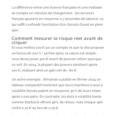
La différence entre une licence française et une maltaise
se compte en minutes de chargement : les serveurs
français ajoutent en moyenne 0,7 secondes de latence, ce
qui suffit à refroidir l’excitation d’un Gonzo’s Quest en plein
spin.
Comment mesurer le risque réel avant de
cliquer
Si vous mettez 100 € sur un compte et que le site propose
un bonus de 200 % + 50 free spins, le calcul est simple :
vous devez jouer 400 € avant de pouvoir retirer quoi que
ce soit. En 2024, la plupart des joueurs s’arrêtent après
120 €, réalisant ainsi un gain net de -80 €.
Un autre exemple : Winamax a publié en février 2024 un
tableau comparatif montrant que leurs machines à sous à
volatilité élevée paient en moyenne 30 % de leurs mises
après 1 000 spins. En contraste, les slots à volatilité basse
comme Starburst offrent 48 % de retour, mais chaque spin
coûte 0,10 € au lieu de 0,25 €.