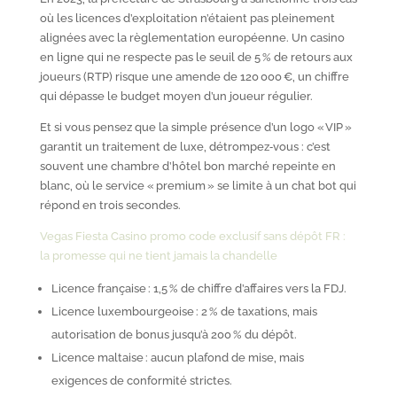
où les licences d’exploitation n’étaient pas pleinement
alignées avec la règlementation européenne. Un casino
en ligne qui ne respecte pas le seuil de 5 % de retours aux
joueurs (RTP) risque une amende de 120 000 €, un chiffre
qui dépasse le budget moyen d’un joueur régulier.
Et si vous pensez que la simple présence d’un logo « VIP »
garantit un traitement de luxe, détrompez‑vous : c’est
souvent une chambre d’hôtel bon marché repeinte en
blanc, où le service « premium » se limite à un chat bot qui
répond en trois secondes.
Vegas Fiesta Casino promo code exclusif sans dépôt FR :
la promesse qui ne tient jamais la chandelle
Licence française : 1,5 % de chiffre d’affaires vers la FDJ.
Licence luxembourgeoise : 2 % de taxations, mais
autorisation de bonus jusqu’à 200 % du dépôt.
Licence maltaise : aucun plafond de mise, mais
exigences de conformité strictes.