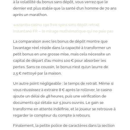
à la volatilité du bonus sans dépôt, vous verrez que le
dernier est plus stable que la santé d’un homme de 70 ans
après un marathon.
wazamba casino 190 free spins sans dépôt retrait
instantané FR – le mirage mathématique qui ne paie pas
La comparaison avec les bonus de dépôt montre que
l’avantage réel réside dans la capacité à transformer un
petit bonus en une grosse mise, mais cela nécessite un
capital de départ d’au moins 100 € pour absorber les
pertes. Sans ce coussin, le bonus n’est qu’un leurre de
2,5 € nettoyé par la maison.
Un autre point négligeable : le temps de retrait. Même si
vous réussissez à extraire 8 € après le rollover, le casino
ajoute un délai de 48 heures, puis une vérification de
documents qui s’étale sur 5 jours ouvrés. Le gain se
transforme en attente indéfinie, et le joueur se retrouve à
regarder le compteur du compte à rebours.
Finalement, la petite police de caractères dans la section