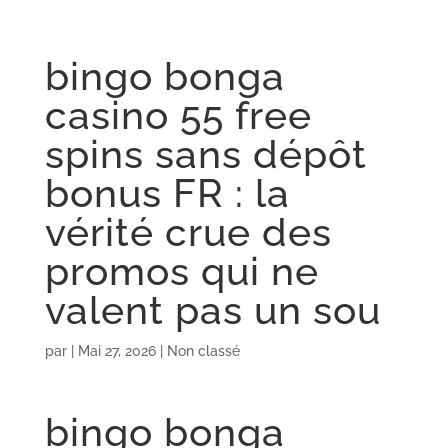
bingo bonga
casino 55 free
spins sans dépôt
bonus FR : la
vérité crue des
promos qui ne
valent pas un sou
par
|
Mai 27, 2026
| Non classé
bingo bonga