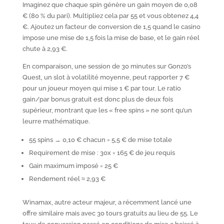
Imaginez que chaque spin génère un gain moyen de 0,08
€ (80 % du pari). Multipliez cela par 55 et vous obtenez 4,4
€. Ajoutez un facteur de conversion de 1,5 quand le casino
impose une mise de 1,5 fois la mise de base, et le gain réel
chute à 2,93 €.
En comparaison, une session de 30 minutes sur Gonzo’s
Quest, un slot à volatilité moyenne, peut rapporter 7 €
pour un joueur moyen qui mise 1 € par tour. Le ratio
gain/par bonus gratuit est donc plus de deux fois
supérieur, montrant que les « free spins » ne sont qu’un
leurre mathématique.
55 spins → 0,10 € chacun = 5,5 € de mise totale
Requirement de mise : 30x = 165 € de jeu requis
Gain maximum imposé = 25 €
Rendement réel ≈ 2,93 €
Winamax, autre acteur majeur, a récemment lancé une
offre similaire mais avec 30 tours gratuits au lieu de 55. Le