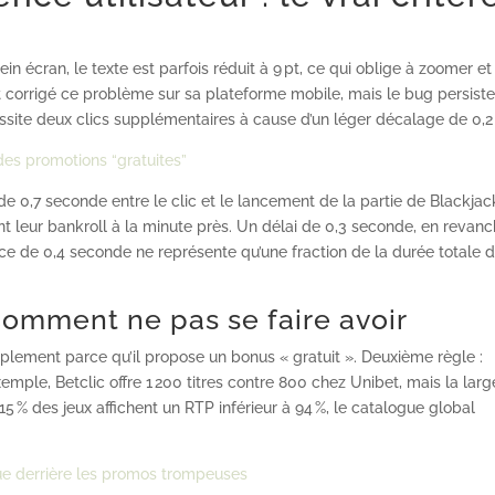
in écran, le texte est parfois réduit à 9 pt, ce qui oblige à zoomer et
 corrigé ce problème sur sa plateforme mobile, mais le bug persiste
essite deux clics supplémentaires à cause d’un léger décalage de 0,
es promotions “gratuites”
 0,7 seconde entre le clic et le lancement de la partie de Blackjac
llent leur bankroll à la minute près. Un délai de 0,3 seconde, en revanc
ce de 0,4 seconde ne représente qu’une fraction de la durée totale 
 comment ne pas se faire avoir
mplement parce qu’il propose un bonus « gratuit ». Deuxième règle :
mple, Betclic offre 1 200 titres contre 800 chez Unibet, mais la larg
5 % des jeux affichent un RTP inférieur à 94 %, le catalogue global
rue derrière les promos trompeuses