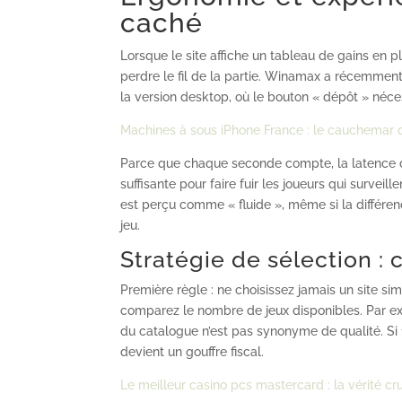
caché
Lorsque le site affiche un tableau de gains en ple
perdre le fil de la partie. Winamax a récemment
la version desktop, où le bouton « dépôt » néc
Machines à sous iPhone France : le cauchemar d
Parce que chaque seconde compte, la latence de
suffisante pour faire fuir les joueurs qui survei
est perçu comme « fluide », même si la différen
jeu.
Stratégie de sélection :
Première règle : ne choisissez jamais un site si
comparez le nombre de jeux disponibles. Par exe
du catalogue n’est pas synonyme de qualité. Si 1
devient un gouffre fiscal.
Le meilleur casino pcs mastercard : la vérité c