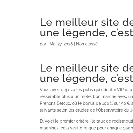
Le meilleur site d
une légende, c’e
par
|
Mai 27, 2026
| Non classé
Le meilleur site d
une légende, c’e
Vous avez déjà vu les pubs qui crient « VIP » co
ressemble plus à un motel bon marché avec une pe
Prenons Betclic, où le bonus de 100 % sur 50 € 
suivants selon les études de l’Observatoire du J
Et voici le premier critère : le taux de redistri
machines, cela veut dire que pour chaque 1 000 