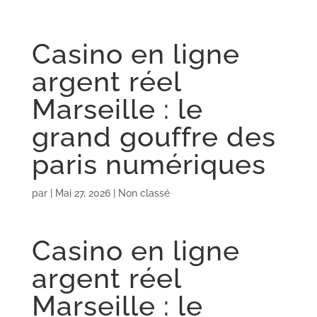
Casino en ligne
argent réel
Marseille : le
grand gouffre des
paris numériques
par
|
Mai 27, 2026
| Non classé
Casino en ligne
argent réel
Marseille : le