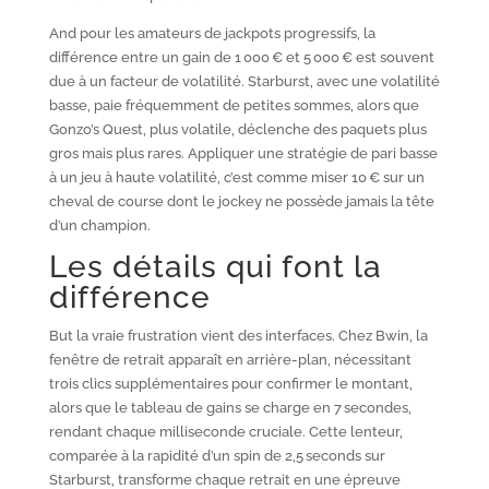
And pour les amateurs de jackpots progressifs, la
différence entre un gain de 1 000 € et 5 000 € est souvent
due à un facteur de volatilité. Starburst, avec une volatilité
basse, paie fréquemment de petites sommes, alors que
Gonzo’s Quest, plus volatile, déclenche des paquets plus
gros mais plus rares. Appliquer une stratégie de pari basse
à un jeu à haute volatilité, c’est comme miser 10 € sur un
cheval de course dont le jockey ne possède jamais la tête
d’un champion.
Les détails qui font la
différence
But la vraie frustration vient des interfaces. Chez Bwin, la
fenêtre de retrait apparaît en arrière-plan, nécessitant
trois clics supplémentaires pour confirmer le montant,
alors que le tableau de gains se charge en 7 secondes,
rendant chaque milliseconde cruciale. Cette lenteur,
comparée à la rapidité d’un spin de 2,5 seconds sur
Starburst, transforme chaque retrait en une épreuve