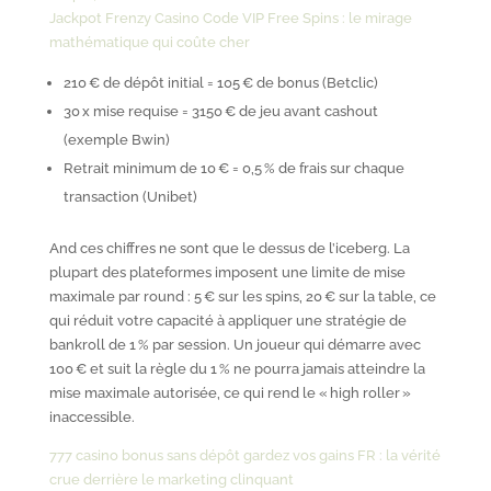
Jackpot Frenzy Casino Code VIP Free Spins : le mirage
mathématique qui coûte cher
210 € de dépôt initial = 105 € de bonus (Betclic)
30 x mise requise = 3150 € de jeu avant cashout
(exemple Bwin)
Retrait minimum de 10 € = 0,5 % de frais sur chaque
transaction (Unibet)
And ces chiffres ne sont que le dessus de l’iceberg. La
plupart des plateformes imposent une limite de mise
maximale par round : 5 € sur les spins, 20 € sur la table, ce
qui réduit votre capacité à appliquer une stratégie de
bankroll de 1 % par session. Un joueur qui démarre avec
100 € et suit la règle du 1 % ne pourra jamais atteindre la
mise maximale autorisée, ce qui rend le « high roller »
inaccessible.
777 casino bonus sans dépôt gardez vos gains FR : la vérité
crue derrière le marketing clinquant