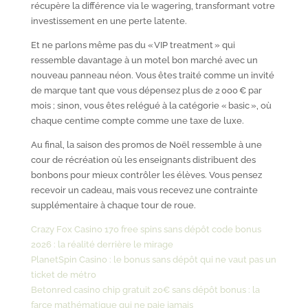
récupère la différence via le wagering, transformant votre
investissement en une perte latente.
Et ne parlons même pas du « VIP treatment » qui
ressemble davantage à un motel bon marché avec un
nouveau panneau néon. Vous êtes traité comme un invité
de marque tant que vous dépensez plus de 2 000 € par
mois ; sinon, vous êtes relégué à la catégorie « basic », où
chaque centime compte comme une taxe de luxe.
Au final, la saison des promos de Noël ressemble à une
cour de récréation où les enseignants distribuent des
bonbons pour mieux contrôler les élèves. Vous pensez
recevoir un cadeau, mais vous recevez une contrainte
supplémentaire à chaque tour de roue.
Crazy Fox Casino 170 free spins sans dépôt code bonus
2026 : la réalité derrière le mirage
PlanetSpin Casino : le bonus sans dépôt qui ne vaut pas un
ticket de métro
Betonred casino chip gratuit 20€ sans dépôt bonus : la
farce mathématique qui ne paie jamais