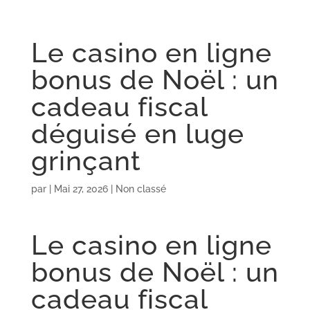
Le casino en ligne
bonus de Noël : un
cadeau fiscal
déguisé en luge
grinçant
par
|
Mai 27, 2026
| Non classé
Le casino en ligne
bonus de Noël : un
cadeau fiscal