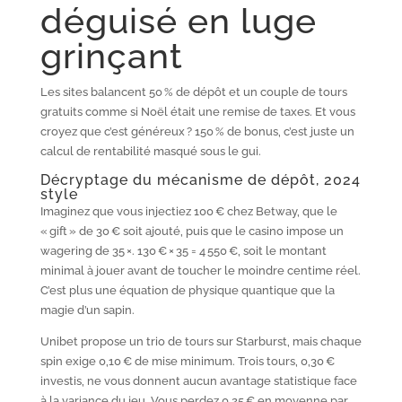
déguisé en luge
grinçant
Les sites balancent 50 % de dépôt et un couple de tours
gratuits comme si Noël était une remise de taxes. Et vous
croyez que c’est généreux ? 150 % de bonus, c’est juste un
calcul de rentabilité masqué sous le gui.
Décryptage du mécanisme de dépôt, 2024
style
Imaginez que vous injectiez 100 € chez Betway, que le
« gift » de 30 € soit ajouté, puis que le casino impose un
wagering de 35 ×. 130 € × 35 = 4 550 €, soit le montant
minimal à jouer avant de toucher le moindre centime réel.
C’est plus une équation de physique quantique que la
magie d’un sapin.
Unibet propose un trio de tours sur Starburst, mais chaque
spin exige 0,10 € de mise minimum. Trois tours, 0,30 €
investis, ne vous donnent aucun avantage statistique face
à la variance du jeu. Vous perdez 0,25 € en moyenne par