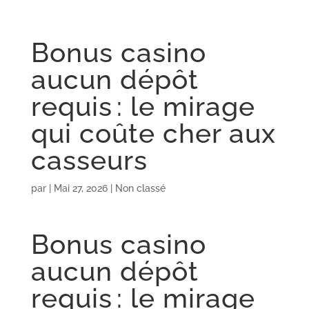
Bonus casino
aucun dépôt
requis : le mirage
qui coûte cher aux
casseurs
par
|
Mai 27, 2026
| Non classé
Bonus casino
aucun dépôt
requis : le mirage