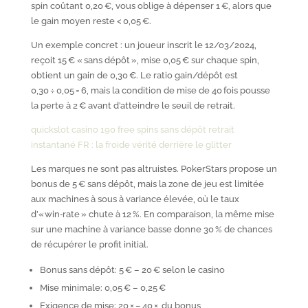
spin coûtant 0,20 €, vous oblige à dépenser 1 €, alors que
le gain moyen reste < 0,05 €.
Un exemple concret : un joueur inscrit le 12/03/2024,
reçoit 15 € « sans dépôt », mise 0,05 € sur chaque spin,
obtient un gain de 0,30 €. Le ratio gain/dépôt est
0,30 ÷ 0,05 = 6, mais la condition de mise de 40 fois pousse
la perte à 2 € avant d’atteindre le seuil de retrait.
quickslot casino 190 free spins sans dépôt retrait
instantané FR : la froide vérité derrière le glitter
Les marques ne sont pas altruistes. PokerStars propose un
bonus de 5 € sans dépôt, mais la zone de jeu est limitée
aux machines à sous à variance élevée, où le taux
d’« win‑rate » chute à 12 %. En comparaison, la même mise
sur une machine à variance basse donne 30 % de chances
de récupérer le profit initial.
Bonus sans dépôt: 5 € – 20 € selon le casino
Mise minimale: 0,05 € – 0,25 €
Exigence de mise: 20 × – 40 × du bonus