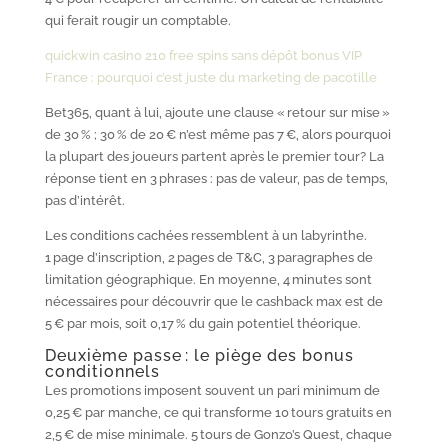
qui ferait rougir un comptable.
quickwin casino 210 free spins sans dépôt bonus VIP
France : pourquoi c’est juste du marketing de pacotille
Bet365, quant à lui, ajoute une clause « retour sur mise »
de 30 % ; 30 % de 20 € n’est même pas 7 €, alors pourquoi
la plupart des joueurs partent après le premier tour? La
réponse tient en 3 phrases : pas de valeur, pas de temps,
pas d’intérêt.
Les conditions cachées ressemblent à un labyrinthe.
1 page d’inscription, 2 pages de T&C, 3 paragraphes de
limitation géographique. En moyenne, 4 minutes sont
nécessaires pour découvrir que le cashback max est de
5 € par mois, soit 0,17 % du gain potentiel théorique.
Deuxième passe : le piège des bonus
conditionnels
Les promotions imposent souvent un pari minimum de
0,25 € par manche, ce qui transforme 10 tours gratuits en
2,5 € de mise minimale. 5 tours de Gonzo’s Quest, chaque