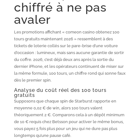
chiffré à ne pas
avaler
Les promotions affichant « comeon casino obtenez 100
tours gratuits maintenant 2026 » ressemblent à des
tickets de loterie collés sur le pare-brise d’une voiture
d’occasion : lumineux, mais sans aucune garantie de sortir
du coffre. 2026, c’est déjà deux ans après la sortie du
dernier iPhone, et les opérateurs continuent de miser sur
la même formule, 100 tours, un chiffre rond qui sonne faux
dès le premier spin.
Analyse du coût réel des 100 tours
gratuits
Supposons que chaque spin de Starburst rapporte en
moyenne 0,02 € de win, alors 100 tours valent
théoriquement 2 €. Comparons cela à un dépôt minimum
de 10 € requis chez Betsson pour activer le même bonus,
vous payez 5 fois plus pour un jeu qui ne dure pas plus
longtemps qu’une pause café.