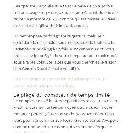
Les opérateurs gonflent le taux de mise de 30 à 40 fois,
soit un « wagering » de 40 × 100 = 4000 € avant de pouvoir
retirer la moindre gain. Un chiffre qui fait passer la « free »
de « gift » à « gift with strings attached ».
Unibet propose parfois 50 tours gratuits, mais leur
condition de mise inclut souvent les jeux de table, où la
variance chute de 2,5 à 1,3 fois la moyenne du slot. Vous
finissez par jouer 65 % de votre temps sur des machines à
sous à faible volatilité, alors que vous cherchiez le frisson
d’un Gonzo’s Quest à haute volatilité.
Le palm casino bonus d’inscription free spins FR : un
leurre mathématique à 7 chiffres
Le piège du compteur de temps limité
Le compteur de 48 heures apparaît dès le clic sur « claim
», 48 = 2 jours, soit le temps moyen qu’un joueur moyen
met pour perdre 5 % de son solde. Vous avez donc deux
jours pour consommer 100 tours, sinon le bonus s’évapore,
comme une soirée au casino qui se termine dès que le