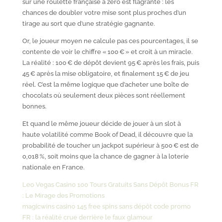
sur une roulette française à zéro est flagrante : les
chances de doubler votre mise sont plus proches d’un
tirage au sort que d’une stratégie gagnante.
Or, le joueur moyen ne calcule pas ces pourcentages, il se
contente de voir le chiffre « 100 € » et croit à un miracle.
La réalité : 100 € de dépôt devient 95 € après les frais, puis
45 € après la mise obligatoire, et finalement 15 € de jeu
réel. C’est la même logique que d’acheter une boîte de
chocolats où seulement deux pièces sont réellement
bonnes.
Et quand le même joueur décide de jouer à un slot à
haute volatilité comme Book of Dead, il découvre que la
probabilité de toucher un jackpot supérieur à 500 € est de
0,018 %, soit moins que la chance de gagner à la loterie
nationale en France.
Leo Vegas Casino 100 Tours Gratuits Sans Dépôt Bonus FR
: Le Mirage des Promotions
magicwins casino 145 free spins sans dépôt code promo
FR : la réalité crue derrière le faux glamour