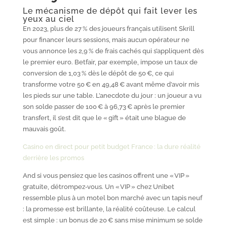
Le mécanisme de dépôt qui fait lever les
yeux au ciel
En 2023, plus de 27 % des joueurs français utilisent Skrill
pour financer leurs sessions, mais aucun opérateur ne
vous annonce les 2,9 % de frais cachés qui s’appliquent dès
le premier euro. Betfair, par exemple, impose un taux de
conversion de 1,03 % dès le dépôt de 50 €, ce qui
transforme votre 50 € en 49,48 € avant même d’avoir mis
les pieds sur une table. L’anecdote du jour : un joueur a vu
son solde passer de 100 € à 96,73 € après le premier
transfert, il s’est dit que le « gift » était une blague de
mauvais goût.
Casino en direct pour petit budget France : la dure réalité
derrière les promos
And si vous pensiez que les casinos offrent une « VIP »
gratuite, détrompez‑vous. Un « VIP » chez Unibet
ressemble plus à un motel bon marché avec un tapis neuf
: la promesse est brillante, la réalité coûteuse. Le calcul
est simple : un bonus de 20 € sans mise minimum se solde