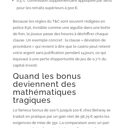
0,5 % : commission supplémentaire appliquée par Skrill
pour les retraits supérieurs à 500 €.
Because les règles du T&C sont souvent rédigées en
police 8 pt, invisible comme une aiguille dans une botte
de foin, le joueur passe des heures à déchiffrer chaque
clause. Un exemple concret : la clause « déviation de
procédure » qui revient à dire que le casino peut retenir
votre argent sans justification pendant 14 jours, ce qui
équivaut à une perte d’opportunité de jeu de 0,7 % du
capital investi.
Quand les bonus
deviennent des
mathématiques
tragiques
Le fameux bonus de 100 % jusqu’à 100 € chez Betway se
traduit en pratique par un gain réel de 58,75 € après les
exigences de mise de 35x. La comparaison avec un pari