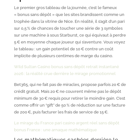
Le premier gros tableau de la journée, c’est le fameux
« bonus sans dépôt » que les sites brandissent comme un
trophée dans la vitrine de Nice. En réalité, il s’agit d’un pari
sur 0,5 % de chances de toucher une série de 3 symboles
sur une machine à sous Starburst, ce qui équivaut à perdre
5 € en moyenne chaque joueur qui s’aventure. Vous voyez
le tableau : un gain potentiel de 10 € contre un coût
implicite de plusieurs centimes de marge du casino.
Wild Sultan Casino bonus sans dépôt retrait instantané
2026 : la réalité crue derrière le mirage promotionnel
Bet365, qui ne fait pas de miracles, propose parfois 20 € de
crédit gratuit. Mais 20 € ne couvrent même pas le dépôt
minimum de 30 € requis pour retirer le moindre gain. C’est
comme offrir un “gift” de 50 % de réduction sur une facture
de 200 €, puis facturer les frais de service de 15 €.
Le mirage du France pari casino argent réel sans dépôt
bonus France : une arnaque mathématique
Les mathématiques cachées derrière le