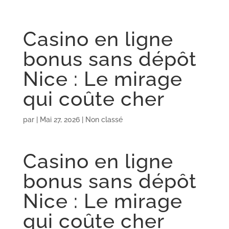
Casino en ligne
bonus sans dépôt
Nice : Le mirage
qui coûte cher
par
|
Mai 27, 2026
| Non classé
Casino en ligne
bonus sans dépôt
Nice : Le mirage
qui coûte cher