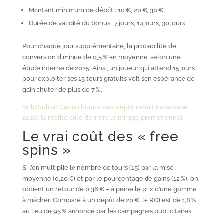
Montant minimum de dépôt : 10 €, 20 €, 30 €
Durée de validité du bonus : 7 jours, 14 jours, 30 jours
Pour chaque jour supplémentaire, la probabilité de
conversion diminue de 0,5 % en moyenne, selon une
étude interne de 2025. Ainsi, un joueur qui attend 15 jours
pour exploiter ses 15 tours gratuits voit son espérance de
gain chuter de plus de 7 %.
Wild Sultan Casino bonus sans dépôt retrait instantané
2026 : la réalité crue derrière le mirage promotionnel
Le vrai coût des « free
spins »
Si l’on multiplie le nombre de tours (15) par la mise
moyenne (0,20 €) et par le pourcentage de gains (12 %), on
obtient un retour de 0,36 € – à peine le prix d’une gomme
à mâcher. Comparé à un dépôt de 20 €, le ROI est de 1,8 %
au lieu de 95 % annoncé par les campagnes publicitaires.