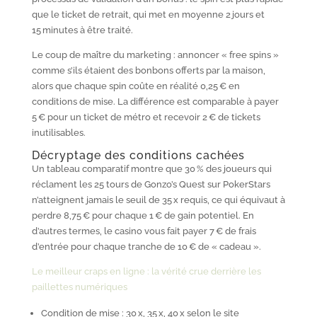
que le ticket de retrait, qui met en moyenne 2 jours et
15 minutes à être traité.
Le coup de maître du marketing : annoncer « free spins »
comme s’ils étaient des bonbons offerts par la maison,
alors que chaque spin coûte en réalité 0,25 € en
conditions de mise. La différence est comparable à payer
5 € pour un ticket de métro et recevoir 2 € de tickets
inutilisables.
Décryptage des conditions cachées
Un tableau comparatif montre que 30 % des joueurs qui
réclament les 25 tours de Gonzo’s Quest sur PokerStars
n’atteignent jamais le seuil de 35 x requis, ce qui équivaut à
perdre 8,75 € pour chaque 1 € de gain potentiel. En
d’autres termes, le casino vous fait payer 7 € de frais
d’entrée pour chaque tranche de 10 € de « cadeau ».
Le meilleur craps en ligne : la vérité crue derrière les
paillettes numériques
Condition de mise : 30 x, 35 x, 40 x selon le site