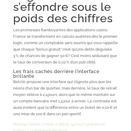
s’effondre sous le
poids des chiffres
Les promesses flamboyantes des applications casino
France se transforment en calculs austères dès le premier
login, comme un comptable sans sourire qui vous rappelle
que chaque “bonus gratuit” n’est qu’une dette déguisée.
3 % de chances de gagner 50 €? C’est moins séduisant que
le taux de conversion de 0,02 % d’un pub ciblé.
Les frais cachés derrière l’interface
brillante
Betclic propose une interface qui clignote plus que les
néons d’un bar de quartier, mais derrière, le taux de retrait
moyen s’élève à 2,4 jours, alors que le même montant sur
un compte bancaire met 1,5 jour à arriver. Le contraste est
aussi évident que la différence entre un ticket de 0,10 € et
une mise de 100 € dans un pari sportif.
Neon54 Casino: 0 mise, 0 dépôt, 54 tours gratuits en
France – la vérité qui dérange