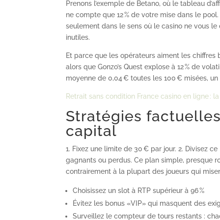
Prenons l’exemple de Betano, où le tableau d’aff
ne compte que 12 % de votre mise dans le pool. C
seulement dans le sens où le casino ne vous le
inutiles.
Et parce que les opérateurs aiment les chiffres br
alors que Gonzo’s Quest explose à 12 % de volat
moyenne de 0,04 € toutes les 100 € misées, un 
Retrait sans condition France casino en ligne : l
Stratégies factuelle
capital
1. Fixez une limite de 30 € par jour. 2. Divisez 
gagnants ou perdus. Ce plan simple, presque ro
contrairement à la plupart des joueurs qui mise
Choisissez un slot à RTP supérieur à 96 %
Évitez les bonus «VIP» qui masquent des ex
Surveillez le compteur de tours restants : c