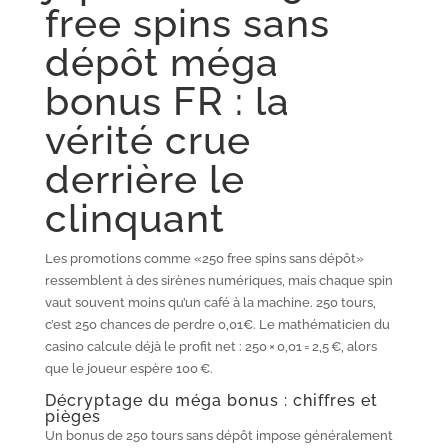
free spins sans
dépôt méga
bonus FR : la
vérité crue
derrière le
clinquant
Les promotions comme «250 free spins sans dépôt»
ressemblent à des sirènes numériques, mais chaque spin
vaut souvent moins qu’un café à la machine. 250 tours,
c’est 250 chances de perdre 0,01€. Le mathématicien du
casino calcule déjà le profit net : 250 × 0,01 = 2,5 €, alors
que le joueur espère 100 €.
Décryptage du méga bonus : chiffres et
pièges
Un bonus de 250 tours sans dépôt impose généralement