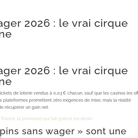
ger 2026 : le vrai cirque
gne
ger 2026 : le vrai cirque
gne
ckets de loterie vendus à 0,03 € chacun, sauf que les casinos les of
des plateformes promettent zéro exigences de mise, mais la réalité
e récupérer un gain net.
 France, la promesse qui fait grincer les dents
spins sans wager » sont une