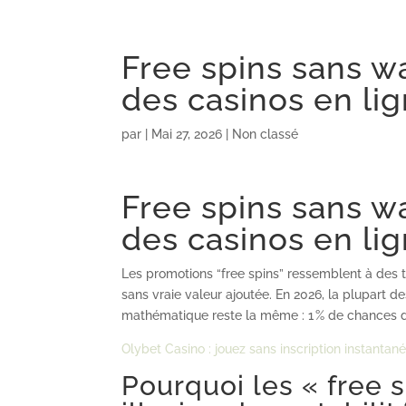
Free spins sans wa
des casinos en li
par
|
Mai 27, 2026
| Non classé
Free spins sans wa
des casinos en li
Les promotions “free spins” ressemblent à des ti
sans vraie valeur ajoutée. En 2026, la plupart 
mathématique reste la même : 1 % de chances d
Olybet Casino : jouez sans inscription instantané
Pourquoi les « free 