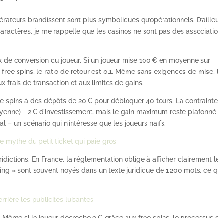
pérateurs brandissent sont plus symboliques qu’opérationnels. D’ailleu
caractères, je me rappelle que les casinos ne sont pas des associati
.
ux de conversion du joueur. Si un joueur mise 100 € en moyenne sur
 free spins, le ratio de retour est 0,1. Même sans exigences de mise, 
 frais de transaction et aux limites de gains.
ree spins à des dépôts de 20 € pour débloquer 40 tours. La contrainte
yenne) = 2 € d’investissement, mais le gain maximum reste plafonné
ial – un scénario qui n’intéresse que les joueurs naïfs.
e mythe du petit ticket qui paie gros
idictions. En France, la réglementation oblige à afficher clairement l
ing » sont souvent noyés dans un texte juridique de 1 200 mots, ce q
rrière les publicités luisantes
ts. Même si le joueur décroche 9 € grâce aux free spins, le processus 