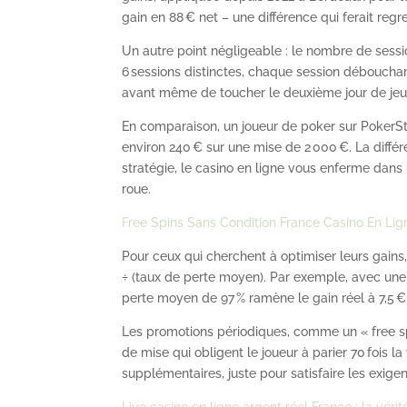
gain en 88 € net – une différence qui ferait reg
Un autre point négligeable : le nombre de sessi
6 sessions distinctes, chaque session débouchan
avant même de toucher le deuxième jour de jeu
En comparaison, un joueur de poker sur PokerStar
environ 240 € sur une mise de 2 000 €. La différ
stratégie, le casino en ligne vous enferme dans
roue.
Free Spins Sans Condition France Casino En Lig
Pour ceux qui cherchent à optimiser leurs gains
÷ (taux de perte moyen). Par exemple, avec une 
perte moyen de 97 % ramène le gain réel à 7,5 €
Les promotions périodiques, comme un « free sp
de mise qui obligent le joueur à parier 70 fois l
supplémentaires, juste pour satisfaire les exigen