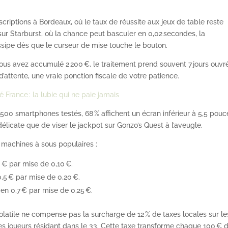
scriptions à Bordeaux, où le taux de réussite aux jeux de table reste
n sur Starburst, où la chance peut basculer en 0,02 secondes, la
ssipe dès que le curseur de mise touche le bouton.
ue vous avez accumulé 2 200 €, le traitement prend souvent 7 jours ouvr
 d’attente, une vraie ponction fiscale de votre patience.
 France : la lubie qui ne paie jamais
 5 500 smartphones testés, 68 % affichent un écran inférieur à 5,5 pouc
délicate que de viser le jackpot sur Gonzo’s Quest à l’aveugle.
s machines à sous populaires :
3 € par mise de 0,10 €.
0,5 € par mise de 0,20 €.
yen 0,7 € par mise de 0,25 €.
olatile ne compense pas la surcharge de 12 % de taxes locales sur le
es joueurs résidant dans le 33. Cette taxe transforme chaque 100 € 