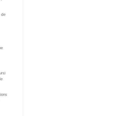
e de
ne
urs)
de
tions
€