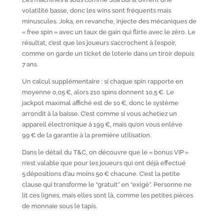
volatilité basse, donc les wins sont fréquents mais
minuscules. Joka, en revanche, injecte des mécaniques de
« free spin » avec un taux de gain qui flirte avec le zéro. Le
résultat, c’est que les joueurs s’accrochent à l’espoir,
comme on garde un ticket de loterie dans un tiroir depuis
7 ans.
Un calcul supplémentaire : si chaque spin rapporte en
moyenne 0,05 €, alors 210 spins donnent 10,5 €. Le
jackpot maximal affiché est de 10 €, donc le système
arrondit à la baisse. C’est comme si vous achetiez un
appareil électronique à 199 €, mais qu’on vous enlève
99 € de la garantie à la première utilisation.
Dans le détail du T&C, on découvre que le « bonus VIP »
n’est valable que pour les joueurs qui ont déjà effectué
5 dépositions d’au moins 50 € chacune. C’est la petite
clause qui transforme le “gratuit” en “exigé”. Personne ne
lit ces lignes, mais elles sont là, comme les petites pièces
de monnaie sous le tapis.