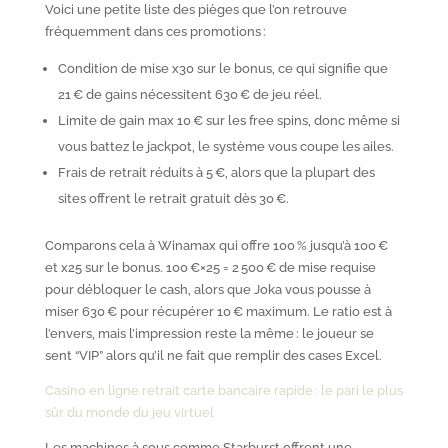
Voici une petite liste des pièges que l’on retrouve
fréquemment dans ces promotions :
Condition de mise x30 sur le bonus, ce qui signifie que
21 € de gains nécessitent 630 € de jeu réel.
Limite de gain max 10 € sur les free spins, donc même si
vous battez le jackpot, le système vous coupe les ailes.
Frais de retrait réduits à 5 €, alors que la plupart des
sites offrent le retrait gratuit dès 30 €.
Comparons cela à Winamax qui offre 100 % jusqu’à 100 €
et x25 sur le bonus. 100 €×25 = 2 500 € de mise requise
pour débloquer le cash, alors que Joka vous pousse à
miser 630 € pour récupérer 10 € maximum. Le ratio est à
l’envers, mais l’impression reste la même : le joueur se
sent “VIP” alors qu’il ne fait que remplir des cases Excel.
Casino en ligne retrait carte bancaire rapide : le pari le plus
sûr du monde du jeu virtuel
Les machines à sous comme Starburst offrent une