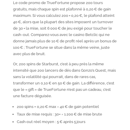
Le code promo de TrueFortune propose 200 tours
gratuits, mais chaque spin est plafonné à 0,20 € de gain
maximum. Si vous calculez 200 × 0,20 €, le plafond atteint
40 €, alors que la plupart des sites imposent un turnover
de 30 × la mise, soit 6 000 € de jeu exigé pour toucher le
cash-out. Comparez‑vous avec le casino Betclic qui ne
donne jamais plus de 10 € de profit réel après un bonus de
100 € ; TrueFortune se situe dans la même veine, juste
avec plus de bruit.
Or, 200 spins de Starburst, c’est à peu près la même
intensité que 200 lancers de dés dans Gonzo’s Quest, mais
sans la volatilité qui pourrait, dans de rares cas,
transformer un 0,10 € en 50 € de gain. La différence, c’est
que le « gift » de TrueFortune n’est pas un cadeau, c’est
une facture déguisée.
200 spins × 0,20 € max = 40 € de gain potentiel
Taux de mise requis : 30× = 1 200 € de mise brute
Cash‑out réel moyen : 5 € après 5 jours