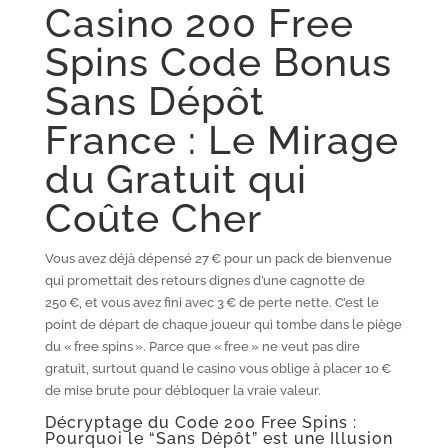
Casino 200 Free
Spins Code Bonus
Sans Dépôt
France : Le Mirage
du Gratuit qui
Coûte Cher
Vous avez déjà dépensé 27 € pour un pack de bienvenue
qui promettait des retours dignes d’une cagnotte de
250 €, et vous avez fini avec 3 € de perte nette. C’est le
point de départ de chaque joueur qui tombe dans le piège
du « free spins ». Parce que « free » ne veut pas dire
gratuit, surtout quand le casino vous oblige à placer 10 €
de mise brute pour débloquer la vraie valeur.
Décryptage du Code 200 Free Spins :
Pourquoi le “Sans Dépôt” est une Illusion