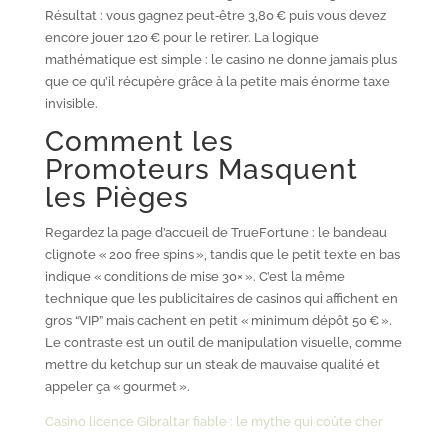
Résultat : vous gagnez peut‑être 3,80 € puis vous devez
encore jouer 120 € pour le retirer. La logique
mathématique est simple : le casino ne donne jamais plus
que ce qu’il récupère grâce à la petite mais énorme taxe
invisible.
Comment les
Promoteurs Masquent
les Pièges
Regardez la page d’accueil de TrueFortune : le bandeau
clignote « 200 free spins », tandis que le petit texte en bas
indique « conditions de mise 30× ». C’est la même
technique que les publicitaires de casinos qui affichent en
gros “VIP” mais cachent en petit « minimum dépôt 50 € ».
Le contraste est un outil de manipulation visuelle, comme
mettre du ketchup sur un steak de mauvaise qualité et
appeler ça « gourmet ».
Casino licence Gibraltar fiable : le mythe qui coûte cher