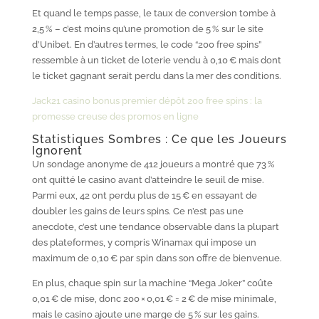
Et quand le temps passe, le taux de conversion tombe à
2,5 % – c’est moins qu’une promotion de 5 % sur le site
d’Unibet. En d’autres termes, le code “200 free spins”
ressemble à un ticket de loterie vendu à 0,10 € mais dont
le ticket gagnant serait perdu dans la mer des conditions.
Jack21 casino bonus premier dépôt 200 free spins : la
promesse creuse des promos en ligne
Statistiques Sombres : Ce que les Joueurs
Ignorent
Un sondage anonyme de 412 joueurs a montré que 73 %
ont quitté le casino avant d’atteindre le seuil de mise.
Parmi eux, 42 ont perdu plus de 15 € en essayant de
doubler les gains de leurs spins. Ce n’est pas une
anecdote, c’est une tendance observable dans la plupart
des plateformes, y compris Winamax qui impose un
maximum de 0,10 € par spin dans son offre de bienvenue.
En plus, chaque spin sur la machine “Mega Joker” coûte
0,01 € de mise, donc 200 × 0,01 € = 2 € de mise minimale,
mais le casino ajoute une marge de 5 % sur les gains.